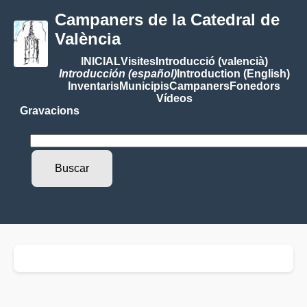
Campaners de la Catedral de
València
INICIAL
Visites
Introducció (valencià)
Introducción (español)
Introduction (English)
Inventaris
Municipis
Campaners
Fonedors
Vídeos
Gravacions