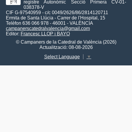
registre Autonòmic Secció Primera CV-01-
038378-V
CIF G-97540959 - c/c 0049/2626/86/2814120711
Ermita de Santa Llúcia - Carrer de l'Hospital, 15
Telèfon 636 066 978 - 46001 - VALÈNCIA
campanerscatedralvalencia@gmail.com
Editor:
Francesc LLOP i BAYO
© Campaners de la Catedral de València (2026)
Actualització: 08-08-2026
Select Language
▼