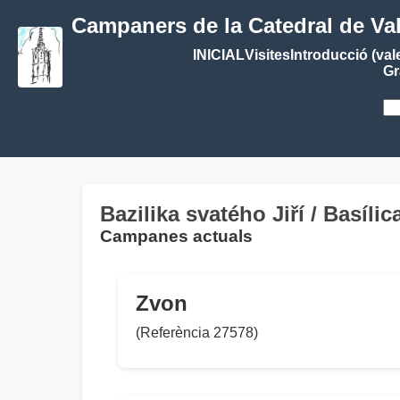
Campaners de la Catedral de Va
INICIAL
Visites
Introducció (val
Gr
Bazilika svatého Jiří / Basíli
Campanes actuals
Zvon
(Referència 27578)