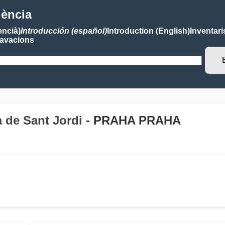
lència
encià)
Introducción (español)
Introduction (English)
Inventari
avacions
ca de Sant Jordi
- PRAHA PRAHA