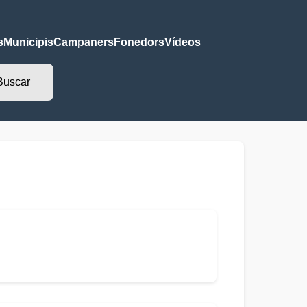
s
Municipis
Campaners
Fonedors
Vídeos