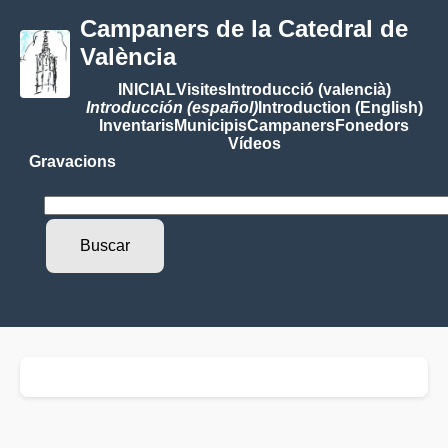
Campaners de la Catedral de
València
INICIAL
Visites
Introducció (valencià)
Introducción (español)
Introduction (English)
Inventaris
Municipis
Campaners
Fonedors
Vídeos
Gravacions