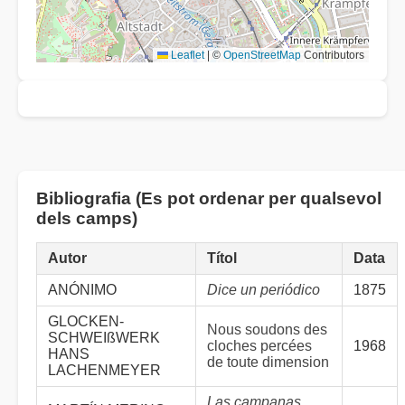
Leaflet
|
©
OpenStreetMap
Contributors
Bibliografia (Es pot ordenar per qualsevol
dels camps)
Autor
Títol
Data
ANÓNIMO
Dice un periódico
1875
GLOCKEN-
Nous soudons des
SCHWEIßWERK
cloches percées
1968
HANS
de toute dimension
LACHENMEYER
Las campanas,