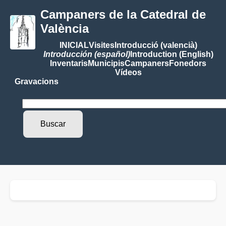
Campaners de la Catedral de
València
INICIAL
Visites
Introducció (valencià)
Introducción (español)
Introduction (English)
Inventaris
Municipis
Campaners
Fonedors
Vídeos
Gravacions