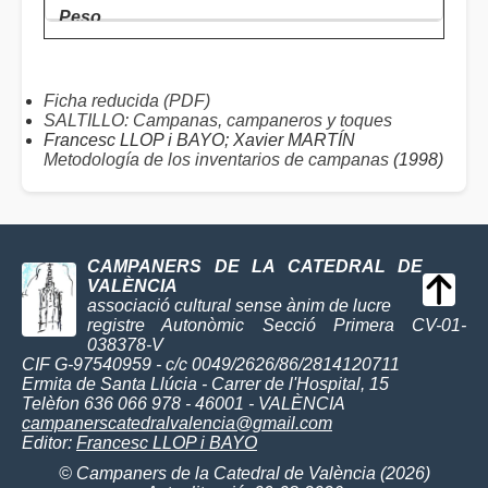
Ficha reducida (PDF)
SALTILLO: Campanas, campaneros y toques
Francesc LLOP i BAYO; Xavier MARTÍN
Metodología de los inventarios de campanas
(1998)
CAMPANERS DE LA CATEDRAL DE
VALÈNCIA
associació cultural sense ànim de lucre
registre Autonòmic Secció Primera CV-01-
038378-V
CIF G-97540959 - c/c 0049/2626/86/2814120711
Ermita de Santa Llúcia - Carrer de l'Hospital, 15
Telèfon 636 066 978 - 46001 - VALÈNCIA
campanerscatedralvalencia@gmail.com
Editor:
Francesc LLOP i BAYO
© Campaners de la Catedral de València (2026)