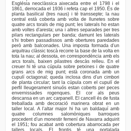
Església neoclàssica aixecada entre el 1798 i el
1861, derrocada el 1936 i refeta cap el 1950. És de
planta basilical (tres naus) i té transsepte; la nau
central està coberta amb volta de llunetes sobre
quatre arcs torals de mig punt; les laterals ho estan
amb voltes d'aresta; una i altres separades per tres
pilars rectangulars per banda; damunt les laterals
s'hi troben passadissos amb obertures paredades
però amb balconades. Una imposta formada d'un
arquitrau clàssic toscà recorre la base de la volta en
tota la nau; al dessota, en correspondència amb els
arcs torals, baixen pilastres descàs relleu. En el
creuer hi té una cúpula sobre petxines i de quatre
grans arcs de mig punt; està coronada amb un
cupulí octagonal; queda inclosa dins d'un cimbori
de planta circular; tant la cúpula com el cupulí de
perfil lleugerament sinuós estan coberts per peces
envernissades rogenques. El cor als peus
descansa en un arc carpanell. El cancell és de fusta
treballada amb decoració marinera obrat en un
taller local. A l'altar major hi ha un baldaquí amb
quatre columnes salomòniques barroques
procedent d'un monestir femení de Navarra adquirit
el 1951; fou acabat amb cobertura abarrocada per
tallers locals. El frontis té una portalada