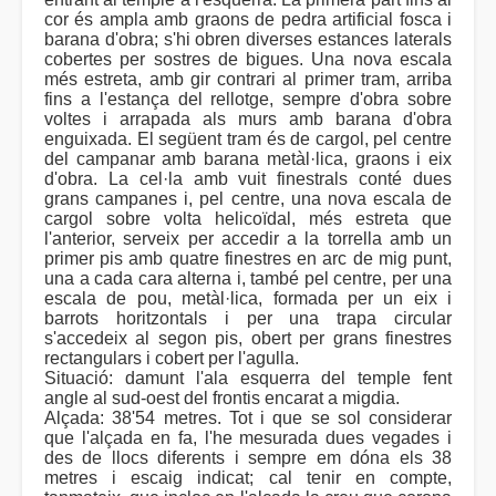
cor és ampla amb graons de pedra artificial fosca i
barana d'obra; s'hi obren diverses estances laterals
cobertes per sostres de bigues. Una nova escala
més estreta, amb gir contrari al primer tram, arriba
fins a l'estança del rellotge, sempre d'obra sobre
voltes i arrapada als murs amb barana d'obra
enguixada. El següent tram és de cargol, pel centre
del campanar amb barana metàl·lica, graons i eix
d'obra. La cel·la amb vuit finestrals conté dues
grans campanes i, pel centre, una nova escala de
cargol sobre volta helicoïdal, més estreta que
l'anterior, serveix per accedir a la torrella amb un
primer pis amb quatre finestres en arc de mig punt,
una a cada cara alterna i, també pel centre, per una
escala de pou, metàl·lica, formada per un eix i
barrots horitzontals i per una trapa circular
s'accedeix al segon pis, obert per grans finestres
rectangulars i cobert per l'agulla.
Situació: damunt l'ala esquerra del temple fent
angle al sud-oest del frontis encarat a migdia.
Alçada: 38'54 metres. Tot i que se sol considerar
que l'alçada en fa, l'he mesurada dues vegades i
des de llocs diferents i sempre em dóna els 38
metres i escaig indicat; cal tenir en compte,