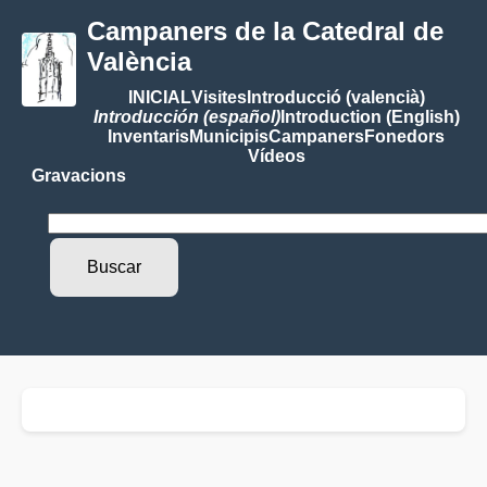
Campaners de la Catedral de
València
INICIAL
Visites
Introducció (valencià)
Introducción (español)
Introduction (English)
Inventaris
Municipis
Campaners
Fonedors
Vídeos
Gravacions