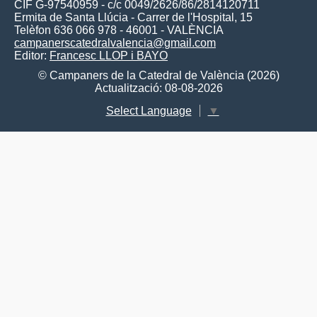
CIF G-97540959 - c/c 0049/2626/86/2814120711
Ermita de Santa Llúcia - Carrer de l'Hospital, 15
Telèfon 636 066 978 - 46001 - VALÈNCIA
campanerscatedralvalencia@gmail.com
Editor:
Francesc LLOP i BAYO
© Campaners de la Catedral de València (2026)
Actualització: 08-08-2026
Select Language
▼