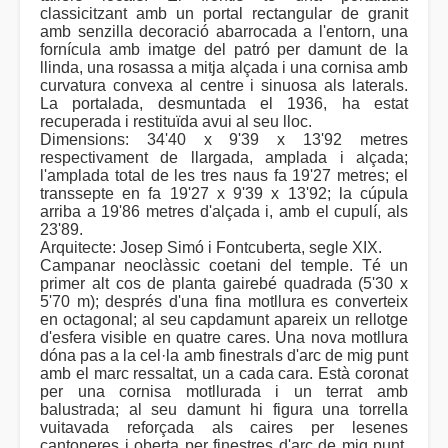
classicitzant amb un portal rectangular de granit
amb senzilla decoració abarrocada a l'entorn, una
fornícula amb imatge del patró per damunt de la
llinda, una rosassa a mitja alçada i una cornisa amb
curvatura convexa al centre i sinuosa als laterals.
La portalada, desmuntada el 1936, ha estat
recuperada i restituïda avui al seu lloc.
Dimensions: 34'40 x 9'39 x 13'92 metres
respectivament de llargada, amplada i alçada;
l'amplada total de les tres naus fa 19'27 metres; el
transsepte en fa 19'27 x 9'39 x 13'92; la cúpula
arriba a 19'86 metres d'alçada i, amb el cupulí, als
23'89.
Arquitecte: Josep Simó i Fontcuberta, segle XIX.
Campanar neoclàssic coetani del temple. Té un
primer alt cos de planta gairebé quadrada (5'30 x
5'70 m); després d'una fina motllura es converteix
en octagonal; al seu capdamunt apareix un rellotge
d'esfera visible en quatre cares. Una nova motllura
dóna pas a la cel·la amb finestrals d'arc de mig punt
amb el marc ressaltat, un a cada cara. Està coronat
per una cornisa motllurada i un terrat amb
balustrada; al seu damunt hi figura una torrella
vuitavada reforçada als caires per lesenes
cantoneres i oberta per finestres d'arc de mig punt,