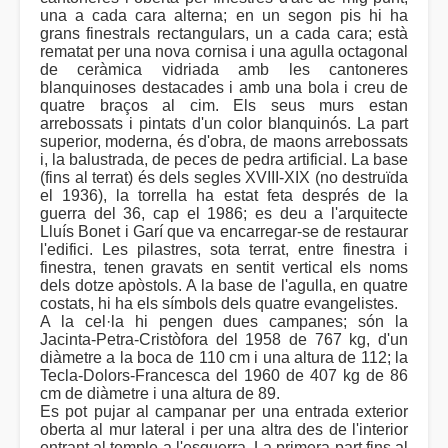
una a cada cara alterna; en un segon pis hi ha
grans finestrals rectangulars, un a cada cara; està
rematat per una nova cornisa i una agulla octagonal
de ceràmica vidriada amb les cantoneres
blanquinoses destacades i amb una bola i creu de
quatre braços al cim. Els seus murs estan
arrebossats i pintats d'un color blanquinós. La part
superior, moderna, és d'obra, de maons arrebossats
i, la balustrada, de peces de pedra artificial. La base
(fins al terrat) és dels segles XVIII-XIX (no destruïda
el 1936), la torrella ha estat feta després de la
guerra del 36, cap el 1986; es deu a l'arquitecte
Lluís Bonet i Garí que va encarregar-se de restaurar
l'edifici. Les pilastres, sota terrat, entre finestra i
finestra, tenen gravats en sentit vertical els noms
dels dotze apòstols. A la base de l'agulla, en quatre
costats, hi ha els símbols dels quatre evangelistes.
A la cel·la hi pengen dues campanes; són la
Jacinta-Petra-Cristòfora del 1958 de 767 kg, d'un
diàmetre a la boca de 110 cm i una altura de 112; la
Tecla-Dolors-Francesca del 1960 de 407 kg de 86
cm de diàmetre i una altura de 89.
Es pot pujar al campanar per una entrada exterior
oberta al mur lateral i per una altra des de l'interior
entrant al temple a l'esquerra. La primera part fins al