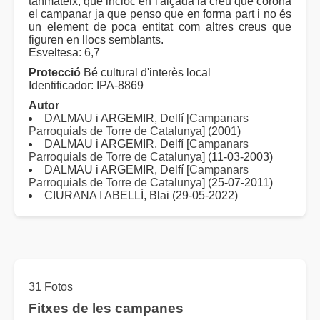
tanmateix, que incloc en l'alçada la creu que corona
el campanar ja que penso que en forma part i no és
un element de poca entitat com altres creus que
figuren en llocs semblants.
Esveltesa: 6,7
Protecció
Bé cultural d'interès local
Identificador: IPA-8869
Autor
DALMAU i ARGEMIR, Delfí [
Campanars
Parroquials de Torre de Catalunya
] (2001)
DALMAU i ARGEMIR, Delfí [
Campanars
Parroquials de Torre de Catalunya
] (11-03-2003)
DALMAU i ARGEMIR, Delfí [
Campanars
Parroquials de Torre de Catalunya
] (25-07-2011)
CIURANA I ABELLÍ, Blai (29-05-2022)
31 Fotos
Fitxes de les campanes