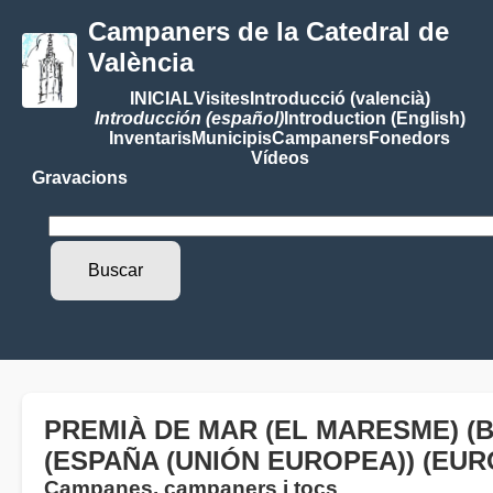
Campaners de la Catedral de
València
INICIAL
Visites
Introducció (valencià)
Introducción (español)
Introduction (English)
Inventaris
Municipis
Campaners
Fonedors
Vídeos
Gravacions
PREMIÀ DE MAR (EL MARESME) (
(ESPAÑA (UNIÓN EUROPEA)) (EUR
Campanes, campaners i tocs