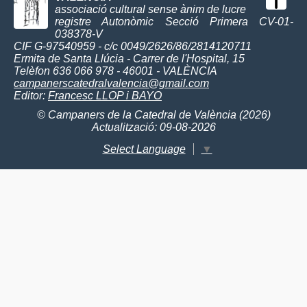
associació cultural sense ànim de lucre
registre Autonòmic Secció Primera CV-01-
038378-V
CIF G-97540959 - c/c 0049/2626/86/2814120711
Ermita de Santa Llúcia - Carrer de l'Hospital, 15
Telèfon 636 066 978 - 46001 - VALÈNCIA
campanerscatedralvalencia@gmail.com
Editor:
Francesc LLOP i BAYO
© Campaners de la Catedral de València (2026)
Actualització: 09-08-2026
Select Language
▼