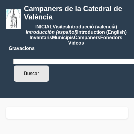
Campaners de la Catedral de
València
INICIAL
Visites
Introducció (valencià)
Introducción (español)
Introduction (English)
Inventaris
Municipis
Campaners
Fonedors
Vídeos
Gravacions