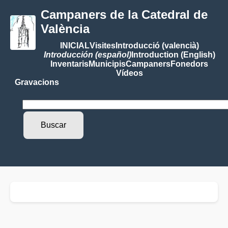
Campaners de la Catedral de
València
INICIAL
Visites
Introducció (valencià)
Introducción (español)
Introduction (English)
Inventaris
Municipis
Campaners
Fonedors
Vídeos
Gravacions