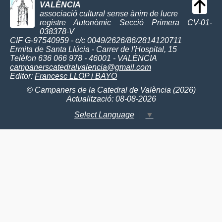
VALÈNCIA
associació cultural sense ànim de lucre
registre Autonòmic Secció Primera CV-01-
038378-V
CIF G-97540959 - c/c 0049/2626/86/2814120711
Ermita de Santa Llúcia - Carrer de l'Hospital, 15
Telèfon 636 066 978 - 46001 - VALÈNCIA
campanerscatedralvalencia@gmail.com
Editor:
Francesc LLOP i BAYO
© Campaners de la Catedral de València (2026)
Actualització: 08-08-2026
Select Language
▼