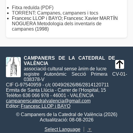
Fitxa reduïda (PDF)
TORRENT: Campanes, campaners i tocs
Francesc LLOP i BAYO; Francesc Xavier MARTÍN
NOGUERA
Metodologia dels inventaris de
campanes
(1998)
CAMPANERS DE LA CATEDRAL DE
VALÈNCIA
associació cultural sense ànim de lucre
registre Autonòmic Secció Primera CV-01-
038378-V
CIF G-97540959 - c/c 0049/2626/86/2814120711
Ermita de Santa Llúcia - Carrer de l'Hospital, 15
Telèfon 636 066 978 - 46001 - VALÈNCIA
campanerscatedralvalencia@gmail.com
Editor:
Francesc LLOP i BAYO
© Campaners de la Catedral de València (2026)
Actualització: 08-08-2026
Select Language
▼