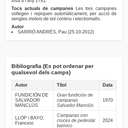
fosa a l'any 1781.
Tocs actuals de campanes
Les tres campanes
voltegen i repiquen automàticament, per acció de
sengles motors de vol continu i electromalls.
Autor
SARRIÓ ANDRÉS, Pau (25-10-2012)
Bibliografia (Es pot ordenar per
qualsevol dels camps)
Autor
Títol
Data
FUNDICIÓN DE
Gran fundición de
SALVADOR
campanas
1970
MANCLÚS
Salvador Manclús
Campanas con
LLOP i BAYO,
cruces de pedestal
2024
Francesc
barroco