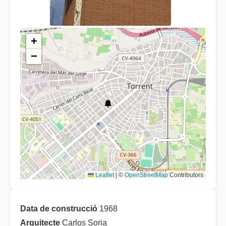
+
−
Leaflet
|
©
OpenStreetMap
Contributors
Data de construcció
1968
Arquitecte
Carlos Soria