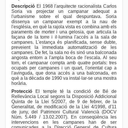
Descripció
El 1968 l'arquitecte racionalista Carlos
Soria va projectar un campanar adequat a
l'urbanisme sobre el qual despuntava. Soria
dissenya un campanar exempt a la nau de
l'església, en què la rajola vista es combina amb els
paraments de morter i una gelosia, que articula la
façana de la torre i il·lumina l'accés a la sala de
campanes. L'estança és planificada, sense dubte,
preveient la immediata automatització de les
campanes. De fet, la sala no és sinó una balconada
angosta entorn a l'ampla boca de l'escala. Al seu
torn, el campanar compta amb quatre portals: tres
ocupats per campanes i un quart, l'orientat cap a
l'avinguda, que dona accés a una balconada, en
què a la dècada de 1990 va instal·lar-se una mostra
horària.
Protecció
El temple té la condició de Bé de
Rellevància Local segons la Disposició Addicional
Quinta de la Llei 5/2007, de 9 de febrer, de la
Generalitat, de modificació de la Llei 4/1998, d'11
de juny, del Patrimoni Cultural Valencià (DOCV
Núm. 5.449 / 13.02.2007). En conseqüència les
intervencions en les campanes han de ser
comunicades a la Direcció General de Cultura