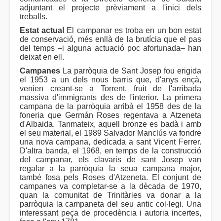
adjuntant el projecte prèviament a l'inici dels
treballs.
Estat actual
El campanar es troba en un bon estat
de conservació, més enllà de la brutícia que el pas
del temps –i alguna actuació poc afortunada– han
deixat en ell.
Campanes
La parròquia de Sant Josep fou erigida
el 1953 a un dels nous barris que, d'anys ençà,
venien creant-se a Torrent, fruit de l'arribada
massiva d'immigrants des de l'interior. La primera
campana de la parròquia arribà el 1958 des de la
foneria que Germán Roses regentava a Atzeneta
d'Albaida. Tanmateix, aquell bronze es badà i amb
el seu material, el 1989 Salvador Manclús va fondre
una nova campana, dedicada a sant Vicent Ferrer.
D'altra banda, el 1968, en temps de la construcció
del campanar, els clavaris de sant Josep van
regalar a la parròquia la seua campana major,
també fosa pels Roses d'Atzeneta. El conjunt de
campanes va completar-se a la dècada de 1970,
quan la comunitat de Trinitàries va donar a la
parròquia la campaneta del seu antic col·legi. Una
interessant peça de procedència i autoria incertes,