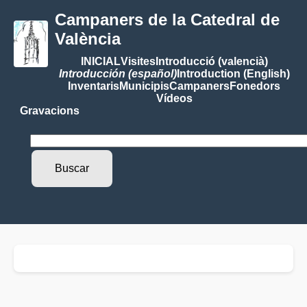
Campaners de la Catedral de
València
INICIAL
Visites
Introducció (valencià)
Introducción (español)
Introduction (English)
Inventaris
Municipis
Campaners
Fonedors
Vídeos
Gravacions