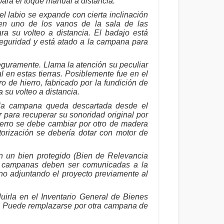
 para el toque manual a distancia.
el labio se expande con cierta inclinación
en uno de los vanos de la sala de las
a su volteo a distancia. El badajo está
seguridad y está atado a la campana para
guramente. Llama la atención su peculiar
l en estas tierras. Posiblemente fue en el
 de hierro, fabricado por la fundición de
 su volteo a distancia.
e la campana queda descartada desde el
r para recuperar su sonoridad original por
ierro se debe cambiar por otro de madera
otorización se debería dotar con motor de
n un bien protegido (Bien de Relevancia
as campanas deben ser comunicadas a la
no adjuntando el proyecto previamente al
irla en el Inventario General de Bienes
a. Puede remplazarse por otra campana de