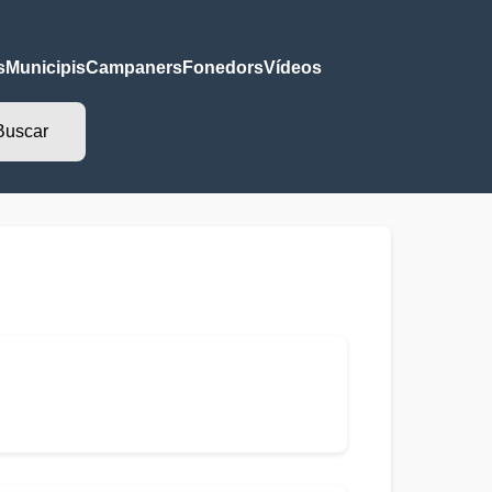
s
Municipis
Campaners
Fonedors
Vídeos