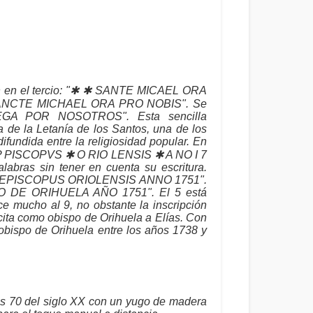
ón en el tercio: "✱ ✱ SANTE MICAEL ORA
 "SANCTE MICHAEL ORA PRO NOBIS". Se
EGA POR NOSOTROS". Esta sencilla
a de la Letanía de los Santos, una de los
fundida entre la religiosidad popular. En
✱ EP PISCOPVS ✱ O RIO LENSIS ✱ A NO I 7
alabras sin tener en cuenta su escritura.
AS EPISCOPUS ORIOLENSIS ANNO 1751".
ISPO DE ORIHUELA AÑO 1751". El 5 está
e mucho al 9, no obstante la inscripción
cita como obispo de Orihuela a Elías. Con
obispo de Orihuela entre los años 1738 y
s 70 del siglo XX con un yugo de madera