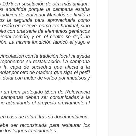
 1976 en sustitución de otra más antigua,
os adquirida porque la campana estaba
undición de Salvador Manclús se limitó a
los la segunda para aprovecharla como
 están en relieve, como era habitual, sino
ello con una serie de elementos genéricos
cional común) y en el centro se dejó un
ión. La misma fundición fabricó el yugo e
inculación con la tradición local ni ayuda
e proponemos su restauración. La campana
do la capa de suciedad que afecta a la
biar por otro de madera que siga el perfil
a dotar con motor de volteo por impulsos y
n un bien protegido (Bien de Relevancia
as campanas deben ser comunicadas a la
no adjuntando el proyecto previamente al
en caso de rotura tras su documentación.
ebe ser reconstruida para restaurar los
o los toques tradicionales.