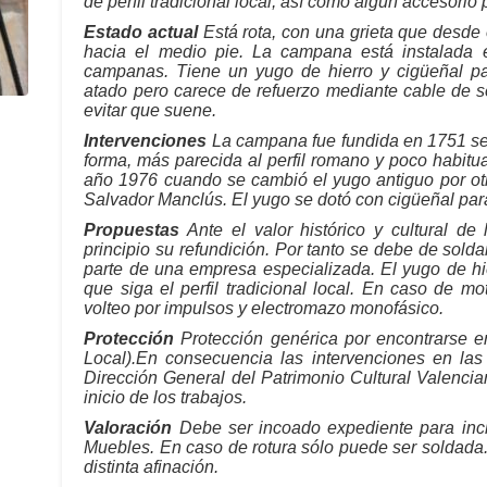
de perfil tradicional local, así como algún accesorio
Estado actual
Está rota, con una grieta que desde 
hacia el medio pie. La campana está instalada 
campanas. Tiene un yugo de hierro y cigüeñal par
atado pero carece de refuerzo mediante cable de 
evitar que suene.
Intervenciones
La campana fue fundida en 1751 se
forma, más parecida al perfil romano y poco habitua
año 1976 cuando se cambió el yugo antiguo por otro
Salvador Manclús. El yugo se dotó con cigüeñal para
Propuestas
Ante el valor histórico y cultural d
principio su refundición. Por tanto se debe de solda
parte de una empresa especializada. El yugo de h
que siga el perfil tradicional local. En caso de m
volteo por impulsos y electromazo monofásico.
Protección
Protección genérica por encontrarse e
Local).En consecuencia las intervenciones en l
Dirección General del Patrimonio Cultural Valencia
inicio de los trabajos.
Valoración
Debe ser incoado expediente para inclu
Muebles. En caso de rotura sólo puede ser soldad
distinta afinación.