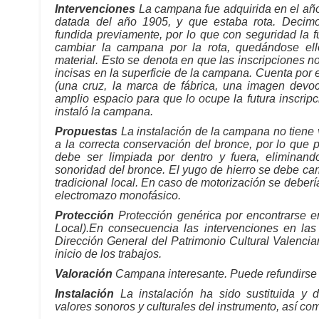
Intervenciones
La campana fue adquirida en el año
datada del año 1905, y que estaba rota. Decim
fundida previamente, por lo que con seguridad la f
cambiar la campana por la rota, quedándose el
material. Esto se denota en que las inscripciones no
incisas en la superficie de la campana. Cuenta por 
(una cruz, la marca de fábrica, una imagen devo
amplio espacio para que lo ocupe la futura inscripc
instaló la campana.
Propuestas
La instalación de la campana no tiene v
a la correcta conservación del bronce, por lo qu
debe ser limpiada por dentro y fuera, eliminan
sonoridad del bronce. El yugo de hierro se debe cam
tradicional local. En caso de motorización se deberí
electromazo monofásico.
Protección
Protección genérica por encontrarse e
Local).En consecuencia las intervenciones en l
Dirección General del Patrimonio Cultural Valencia
inicio de los trabajos.
Valoración
Campana interesante. Puede refundirse 
Instalación
La instalación ha sido sustituida y d
valores sonoros y culturales del instrumento, así com