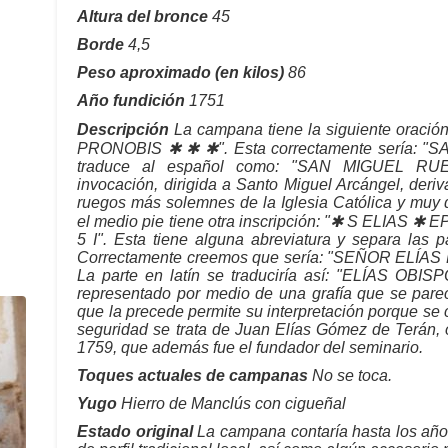
Altura del bronce
45
Borde
4,5
Peso aproximado (en kilos)
86
Año fundición
1751
Descripción
La campana tiene la siguiente oraci
PRONOBIS ✱ ✱ ✱". Esta correctamente sería:
traduce al español como: "SAN MIGUEL RU
invocación, dirigida a Santo Miguel Arcángel, deriv
ruegos más solemnes de la Iglesia Católica y muy di
el medio pie tiene otra inscripción: "✱ S ELIAS 
5 I". Esta tiene alguna abreviatura y separa las p
Correctamente creemos que sería: "SEÑOR ELÍ
La parte en latín se traduciría así: "ELÍAS OB
representado por medio de una grafía que se parec
que la precede permite su interpretación porque se 
seguridad se trata de Juan Elías Gómez de Terán, 
1759, que además fue el fundador del seminario.
Toques actuales de campanas
No se toca.
Yugo
Hierro de Manclús con cigueñal
Estado original
La campana contaría hasta los año