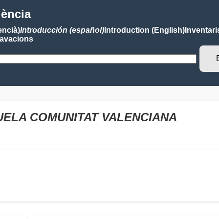
lència
encià)
Introducción (español)
Introduction (English)
Inventari
avacions
UELA COMUNITAT VALENCIANA