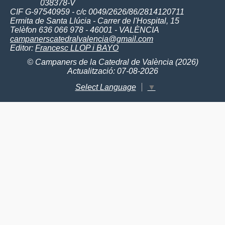
038378-V
CIF G-97540959 - c/c 0049/2626/86/2814120711
Ermita de Santa Llúcia - Carrer de l'Hospital, 15
Telèfon 636 066 978 - 46001 - VALÈNCIA
campanerscatedralvalencia@gmail.com
Editor:
Francesc LLOP i BAYO
© Campaners de la Catedral de València (2026)
Actualització: 07-08-2026
Select Language
▼