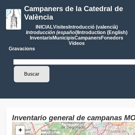
Campaners de la Catedral de
València
INICIAL
Visites
Introducció (valencià)
Introducción (español)
Introduction (English)
Inventaris
Municipis
Campaners
Fonedors
Vídeos
Gravacions
Inventario general de campanas 
+