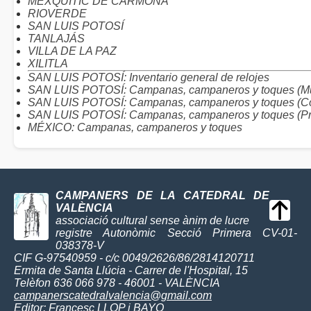
MEXQUITIC DE CARMONA
RIOVERDE
SAN LUIS POTOSÍ
TANLAJÁS
VILLA DE LA PAZ
XILITLA
SAN LUIS POTOSÍ: Inventario general de relojes
SAN LUIS POTOSÍ: Campanas, campaneros y toques (Mu
SAN LUIS POTOSÍ: Campanas, campaneros y toques (C
SAN LUIS POTOSÍ: Campanas, campaneros y toques (Pr
MÉXICO: Campanas, campaneros y toques
CAMPANERS DE LA CATEDRAL DE
VALÈNCIA
associació cultural sense ànim de lucre
registre Autonòmic Secció Primera CV-01-
038378-V
CIF G-97540959 - c/c 0049/2626/86/2814120711
Ermita de Santa Llúcia - Carrer de l'Hospital, 15
Telèfon 636 066 978 - 46001 - VALÈNCIA
campanerscatedralvalencia@gmail.com
Editor:
Francesc LLOP i BAYO