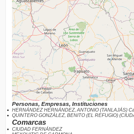
Personas, Empresas, Instituciones
HERNÁNDEZ HERNÁNDEZ, ANTONIO (TANLAJÁS)
Ca
QUINTERO GONZÁLEZ, BENITO (EL REFUGIO) (CIU
Comarcas
CIUDAD FERNÁNDEZ