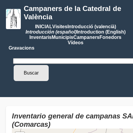
Campaners de la Catedral de
València
INICIAL
Visites
Introducció (valencià)
Introducción (español)
Introduction (English)
Inventaris
Municipis
Campaners
Fonedors
Vídeos
Gravacions
Inventario general de campanas S
(Comarcas)