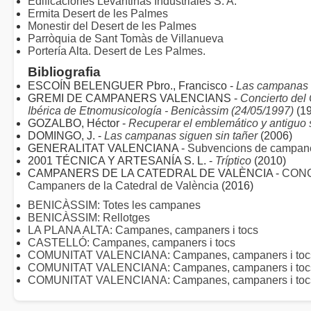
Edificaciones Levantinas Industriales S. A.
Ermita Desert de les Palmes
Monestir del Desert de les Palmes
Parròquia de Sant Tomàs de Villanueva
Portería Alta. Desert de Les Palmes.
Bibliografia
ESCOÍN BELENGUER Pbro., Francisco -
Las campanas 
GREMI DE CAMPANERS VALENCIANS -
Concierto del
Ibérica de Etnomusicología - Benicàssim (24/05/1997)
(19
GOZALBO, Héctor -
Recuperar el emblemático y antiguo 
DOMINGO, J. -
Las campanas siguen sin tañer
(2006)
GENERALITAT VALENCIANA -
Subvencions de campan
2001 TÉCNICA Y ARTESANÍA S. L. -
Tríptico
(2010)
CAMPANERS DE LA CATEDRAL DE VALÈNCIA -
CONC
Campaners de la Catedral de València
(2016)
BENICÀSSIM: Totes les campanes
BENICÀSSIM: Rellotges
LA PLANA ALTA: Campanes, campaners i tocs
CASTELLÓ: Campanes, campaners i tocs
COMUNITAT VALENCIANA: Campanes, campaners i tocs 
COMUNITAT VALENCIANA: Campanes, campaners i toc
COMUNITAT VALENCIANA: Campanes, campaners i tocs 