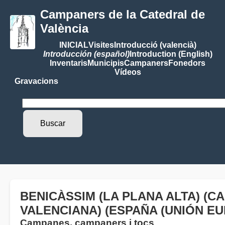
Campaners de la Catedral de
València
INICIAL
Visites
Introducció (valencià)
Introducción (español)
Introduction (English)
Inventaris
Municipis
Campaners
Fonedors
Vídeos
Gravacions
BENICÀSSIM (LA PLANA ALTA) (C
VALENCIANA) (ESPAÑA (UNIÓN EU
Campanes, campaners i tocs