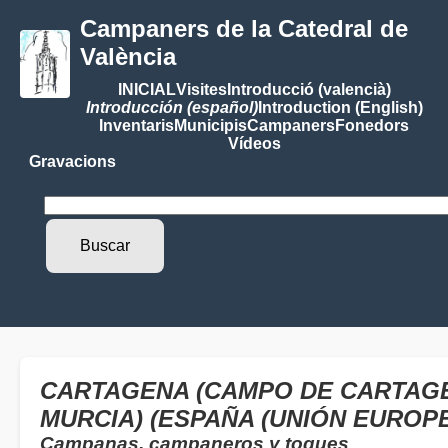
Campaners de la Catedral de
València
INICIAL
Visites
Introducció (valencià)
Introducción (español)
Introduction (English)
Inventaris
Municipis
Campaners
Fonedors
Vídeos
Gravacions
CARTAGENA (CAMPO DE CARTAGEN
MURCIA) (ESPAÑA (UNIÓN EUROPE
Campanas, campaneros y toques