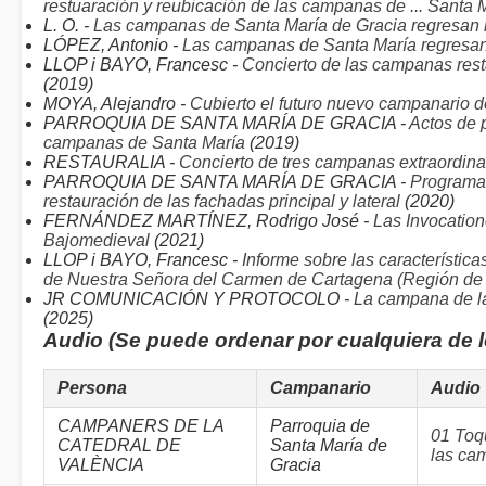
restuaración y reubicación de las campanas de ... Santa 
L. O. -
Las campanas de Santa María de Gracia regresan 
LÓPEZ, Antonio -
Las campanas de Santa María regresan
LLOP i BAYO, Francesc -
Concierto de las campanas res
(2019)
MOYA, Alejandro -
Cubierto el futuro nuevo campanario d
PARROQUIA DE SANTA MARÍA DE GRACIA -
Actos de p
campanas de Santa María
(2019)
RESTAURALIA -
Concierto de tres campanas extraordina
PARROQUIA DE SANTA MARÍA DE GRACIA -
Programa 
restauración de las fachadas principal y lateral
(2020)
FERNÁNDEZ MARTÍNEZ, Rodrigo José -
Las Invocatio
Bajomedieval
(2021)
LLOP i BAYO, Francesc -
Informe sobre las característica
de Nuestra Señora del Carmen de Cartagena (Región de
JR COMUNICACIÓN Y PROTOCOLO -
La campana de la
(2025)
Audio (Se puede ordenar por cualquiera de 
Persona
Campanario
Audio
CAMPANERS DE LA
Parroquia de
01 Toqu
CATEDRAL DE
Santa María de
las ca
VALÈNCIA
Gracia