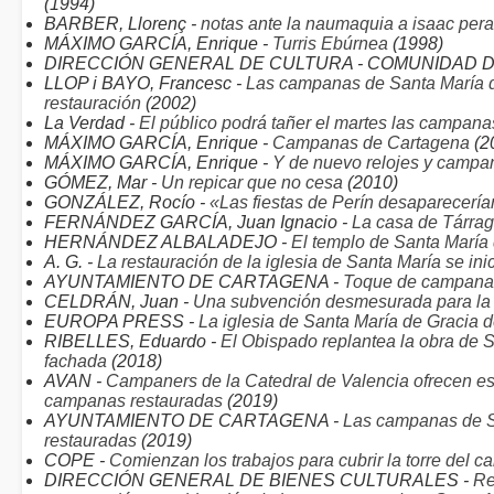
(1994)
BARBER, Llorenç -
notas ante la naumaquia a isaac pera
MÁXIMO GARCÍA, Enrique -
Turris Ebúrnea
(1998)
DIRECCIÓN GENERAL DE CULTURA - COMUNIDAD D
LLOP i BAYO, Francesc -
Las campanas de Santa María d
restauración
(2002)
La Verdad -
El público podrá tañer el martes las campanas
MÁXIMO GARCÍA, Enrique -
Campanas de Cartagena
(2
MÁXIMO GARCÍA, Enrique -
Y de nuevo relojes y campa
GÓMEZ, Mar -
Un repicar que no cesa
(2010)
GONZÁLEZ, Rocío -
«Las fiestas de Perín desaparecería
FERNÁNDEZ GARCÍA, Juan Ignacio -
La casa de Tárra
HERNÁNDEZ ALBALADEJO -
El templo de Santa María
A. G. -
La restauración de la iglesia de Santa María se ini
AYUNTAMIENTO DE CARTAGENA -
Toque de campana d
CELDRÁN, Juan -
Una subvención desmesurada para la 
EUROPA PRESS -
La iglesia de Santa María de Gracia 
RIBELLES, Eduardo -
El Obispado replantea la obra de S
fachada
(2018)
AVAN -
Campaners de la Catedral de Valencia ofrecen es
campanas restauradas
(2019)
AYUNTAMIENTO DE CARTAGENA -
Las campanas de Sa
restauradas
(2019)
COPE -
Comienzan los trabajos para cubrir la torre del 
DIRECCIÓN GENERAL DE BIENES CULTURALES -
Re