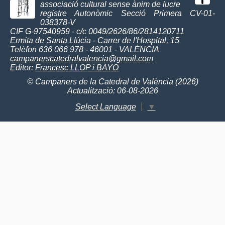
associació cultural sense ànim de lucre
registre Autonòmic Secció Primera CV-01-
038378-V
CIF G-97540959 - c/c 0049/2626/86/2814120711
Ermita de Santa Llúcia - Carrer de l'Hospital, 15
Telèfon 636 066 978 - 46001 - VALÈNCIA
campanerscatedralvalencia@gmail.com
Editor:
Francesc LLOP i BAYO
© Campaners de la Catedral de València (2026)
Actualització: 06-08-2026
Select Language
▼