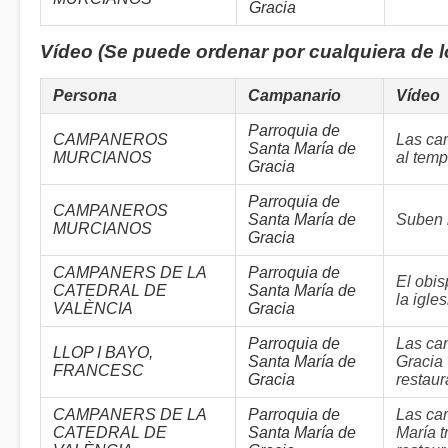
Gracia
Vídeo (Se puede ordenar por cualquiera de 
Persona
Campanario
Vídeo
Parroquia de
CAMPANEROS
Las ca
Santa María de
MURCIANOS
al temp
Gracia
Parroquia de
CAMPANEROS
Santa María de
Suben 
MURCIANOS
Gracia
CAMPANERS DE LA
Parroquia de
El obi
CATEDRAL DE
Santa María de
la igle
VALÈNCIA
Gracia
Parroquia de
Las ca
LLOP I BAYO,
Santa María de
Gracia 
FRANCESC
Gracia
restau
CAMPANERS DE LA
Parroquia de
Las ca
CATEDRAL DE
Santa María de
María 