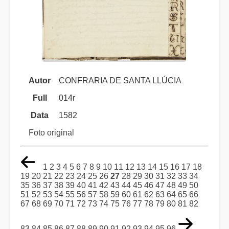
Autor
CONFRARIA DE SANTA LLÚCIA
Full
014r
Data
1582
Foto original
1
2
3
4
5
6
7
8
9
10
11
12
13
14
15
16
17
18
19
20
21
22
23
24
25
26
27
28
29
30
31
32
33
34
35
36
37
38
39
40
41
42
43
44
45
46
47
48
49
50
51
52
53
54
55
56
57
58
59
60
61
62
63
64
65
66
67
68
69
70
71
72
73
74
75
76
77
78
79
80
81
82
83
84
85
86
87
88
89
90
91
92
93
94
95
96