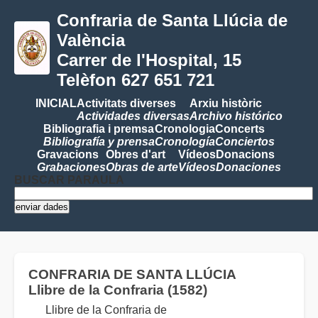
Confraria de Santa Llúcia de
València
Carrer de l'Hospital, 15
Telèfon 627 651 721
INICIAL
Activitats diverses
Arxiu històric
Actividades diversas
Archivo histórico
Bibliografia i premsa
Cronologia
Concerts
Bibliografía y prensa
Cronología
Conciertos
Gravacions
Obres d'art
Vídeos
Donacions
Grabaciones
Obras de arte
Vídeos
Donaciones
BUSCAR PARAULA
CONFRARIA DE SANTA LLÚCIA
Llibre de la Confraria (1582)
Llibre de la Confraria de