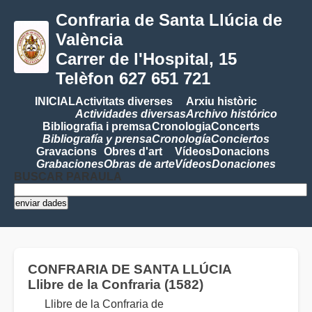
Confraria de Santa Llúcia de
València
Carrer de l'Hospital, 15
Telèfon 627 651 721
INICIAL
Activitats diverses
Arxiu històric
Actividades diversas
Archivo histórico
Bibliografia i premsa
Cronologia
Concerts
Bibliografía y prensa
Cronología
Conciertos
Gravacions
Obres d'art
Vídeos
Donacions
Grabaciones
Obras de arte
Vídeos
Donaciones
BUSCAR PARAULA
CONFRARIA DE SANTA LLÚCIA
Llibre de la Confraria (1582)
Llibre de la Confraria de