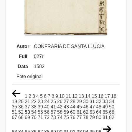
Autor
CONFRARIA DE SANTA LLÚCIA
Full
027r
Data
1582
Foto original
1
2
3
4
5
6
7
8
9
10
11
12
13
14
15
16
17
18
19
20
21
22
23
24
25
26
27
28
29
30
31
32
33
34
35
36
37
38
39
40
41
42
43
44
45
46
47
48
49
50
51
52
53
54
55
56
57
58
59
60
61
62
63
64
65
66
67
68
69
70
71
72
73
74
75
76
77
78
79
80
81
82
83
84
85
86
87
88
89
90
91
92
93
94
95
96