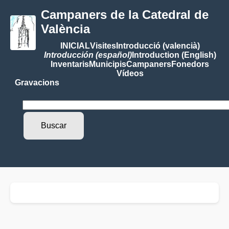
Campaners de la Catedral de
València
INICIAL
Visites
Introducció (valencià)
Introducción (español)
Introduction (English)
Inventaris
Municipis
Campaners
Fonedors
Vídeos
Gravacions