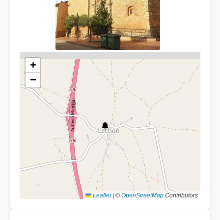
+
−
Leaflet
|
©
OpenStreetMap
Contributors