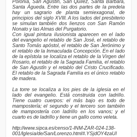
Polonia, San Agustín, San Quílez, Santa Bárbara,
Santa Águeda. Entre las dos partes de la predela
hay un sagrario de planta semiexagonal, de
principios del siglo XVIII. A los lados del presbiterio
se simulan también dos lienzos con San Ramón
Nonato y las Almas del Purgatorio.
Con igual pintura ilusionista aparecen en el lado
del evangelio el retablo de San José, el retablo de
Santo Tomás apóstol, el retablo de San Jerónimo y
el retablo de la Inmaculada Concepción. En el lado
de la epístola se localiza el retablo de la Virgen del
Rosario, el retablo de la Sagrada Familia, el retablo
de San Agustín y el retablo del Cristo Crucificado.
El retablo de la Sagrada Familia es el único retablo
de madera.
La torre se localiza a los pies de la iglesia en el
lado del evangelio. Está construida con ladrillo.
Tiene cuatro cuerpos: el más bajo es todo de
mampostería; el segundo y el tercero son también
de mampostería con ladrillo en los vanos; y el
cuarto es de ladrillo y tiene un gallo como veleta.
http://www.sipca.es/censo/1-INM-ZAR-024-138-
001/Iglesia/de/San/Lorenzo.html#.YSjdOY4zaUl