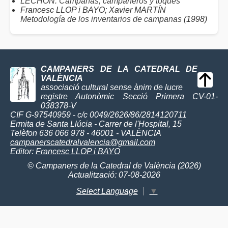
LECHÓN: Campanas, campaneros y toques
Francesc LLOP i BAYO; Xavier MARTÍN
Metodología de los inventarios de campanas
(1998)
CAMPANERS DE LA CATEDRAL DE
VALÈNCIA
associació cultural sense ànim de lucre
registre Autonòmic Secció Primera CV-01-
038378-V
CIF G-97540959 - c/c 0049/2626/86/2814120711
Ermita de Santa Llúcia - Carrer de l'Hospital, 15
Telèfon 636 066 978 - 46001 - VALÈNCIA
campanerscatedralvalencia@gmail.com
Editor:
Francesc LLOP i BAYO
© Campaners de la Catedral de València (2026)
Actualització: 07-08-2026
Select Language
▼