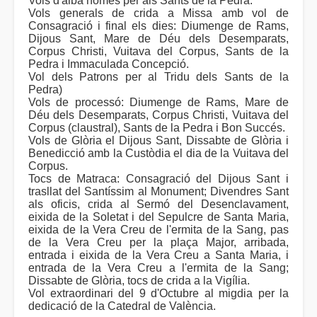
Vols d'alba només per als Sants de la Pedra.
Vols generals de crida a Missa amb vol de
Consagració i final els dies: Diumenge de Rams,
Dijous Sant, Mare de Déu dels Desemparats,
Corpus Christi, Vuitava del Corpus, Sants de la
Pedra i Immaculada Concepció.
Vol dels Patrons per al Tridu dels Sants de la
Pedra)
Vols de processó: Diumenge de Rams, Mare de
Déu dels Desemparats, Corpus Christi, Vuitava del
Corpus (claustral), Sants de la Pedra i Bon Succés.
Vols de Glòria el Dijous Sant, Dissabte de Glòria i
Benedicció amb la Custòdia el dia de la Vuitava del
Corpus.
Tocs de Matraca: Consagració del Dijous Sant i
trasllat del Santíssim al Monument; Divendres Sant
als oficis, crida al Sermó del Desenclavament,
eixida de la Soletat i del Sepulcre de Santa Maria,
eixida de la Vera Creu de l'ermita de la Sang, pas
de la Vera Creu per la plaça Major, arribada,
entrada i eixida de la Vera Creu a Santa Maria, i
entrada de la Vera Creu a l'ermita de la Sang;
Dissabte de Glòria, tocs de crida a la Vigília.
Vol extraordinari del 9 d'Octubre al migdia per la
dedicació de la Catedral de València.