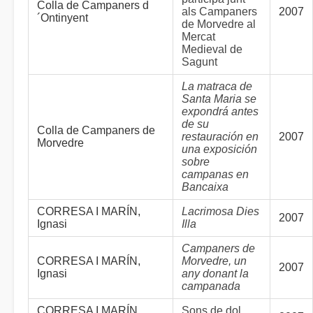
Colla de Campaners d
als Campaners
2007
´Ontinyent
de Morvedre al
Mercat
Medieval de
Sagunt
La matraca de
Santa Maria se
expondrá antes
de su
Colla de Campaners de
restauración en
2007
Morvedre
una exposición
sobre
campanas en
Bancaixa
CORRESA I MARÍN,
Lacrimosa Dies
2007
Ignasi
Illa
Campaners de
CORRESA I MARÍN,
Morvedre, un
2007
Ignasi
any donant la
campanada
CORRESA I MARÍN,
Sons de dol,