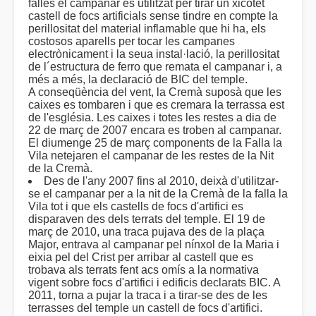
falles el campanar es utilitzat per tirar un xicotet
castell de focs artificials sense tindre en compte la
perillositat del material inflamable que hi ha, els
costosos aparells per tocar les campanes
electrònicament i la seua instal·lació, la perillositat
de l´estructura de ferro que remata el campanar i, a
més a més, la declaració de BIC del temple.
A conseqüència del vent, la Cremà suposà que les
caixes es tombaren i que es cremara la terrassa est
de l'església. Les caixes i totes les restes a dia de
22 de març de 2007 encara es troben al campanar.
El diumenge 25 de març components de la Falla la
Vila netejaren el campanar de les restes de la Nit
de la Cremà.
Des de l'any 2007 fins al 2010, deixà d'utilitzar-
se el campanar per a la nit de la Cremà de la falla la
Vila tot i que els castells de focs d'artifici es
disparaven des dels terrats del temple. El 19 de
març de 2010, una traca pujava des de la plaça
Major, entrava al campanar pel nínxol de la Maria i
eixia pel del Crist per arribar al castell que es
trobava als terrats fent acs omís a la normativa
vigent sobre focs d'artifici i edificis declarats BIC. A
2011, torna a pujar la traca i a tirar-se des de les
terrasses del temple un castell de focs d'artifici.