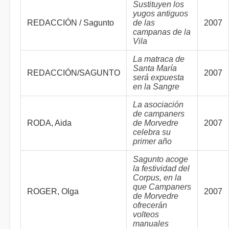
Sustituyen los
yugos antiguos
REDACCIÓN / Sagunto
de las
2007
campanas de la
Vila
La matraca de
Santa María
REDACCIÓN/SAGUNTO
2007
será expuesta
en la Sangre
La asociación
de campaners
RODA, Aida
de Morvedre
2007
celebra su
primer año
Sagunto acoge
la festividad del
Corpus, en la
que Campaners
ROGER, Olga
2007
de Morvedre
ofrecerán
volteos
manuales