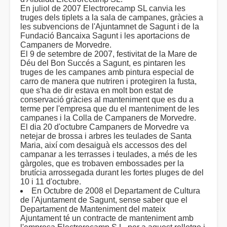
En juliol de 2007 Electrorecamp SL canvia les
truges dels tiplets a la sala de campanes, gràcies a
les subvencions de l'Ajuntamnet de Sagunt i de la
Fundació Bancaixa Sagunt i les aportacions de
Campaners de Morvedre.
El 9 de setembre de 2007, festivitat de la Mare de
Déu del Bon Succés a Sagunt, es pintaren les
truges de les campanes amb pintura especial de
carro de manera que nutriren i protegiren la fusta,
que s'ha de dir estava en molt bon estat de
conservació gràcies al manteniment que es du a
terme per l'empresa que du el manteniment de les
campanes i la Colla de Campaners de Morvedre.
El dia 20 d'octubre Campaners de Morvedre va
netejar de brossa i arbres les teulades de Santa
Maria, així com desaiguà els accessos des del
campanar a les terrasses i teulades, a més de les
gàrgoles, que es trobaven embossades per la
brutícia arrossegada durant les fortes pluges de del
10 i 11 d'octubre.
En Octubre de 2008 el Departament de Cultura
de l'Ajuntament de Sagunt, sense saber que el
Departament de Manteniment del mateix
Ajuntament té un contracte de manteniment amb