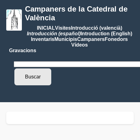
Campaners de la Catedral de
València
INICIAL
Visites
Introducció (valencià)
Introducción (español)
Introduction (English)
Inventaris
Municipis
Campaners
Fonedors
Vídeos
Gravacions