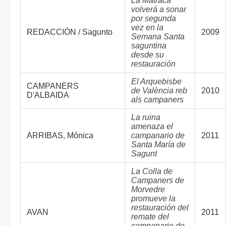
La Matraca
volverá a sonar
por segunda
vez en la
REDACCIÓN / Sagunto
2009
Semana Santa
saguntina
desde su
restauración
El Arquebisbe
CAMPANERS
de València reb
2010
D'ALBAIDA
als campaners
La ruina
amenaza el
ARRIBAS, Mónica
campanario de
2011
Santa María de
Sagunt
La Colla de
Campaners de
Morvedre
promueve la
restauración del
AVAN
2011
remate del
campanario de