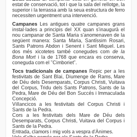
estat de conservació, tot i que la sala del rellotge, la
superior i la terrassa amb la seua estructura de ferro
necessiten urgentment una intervenció.
Campanes
Les antigues quatre campanes grans
instal·lades a principis del XX quan s'inaugurà el
nou campanar de Santa Maria s'anomenaven de la
següent manera: Santa Maria, Santíssim Rosari,
Sants Patrons Abdon i Senent i Sant Miquel. Les
dos més xicotetes també conegudes com
de la
Bona Mort
i la de 1768 que encara es conserva,
coneguda com el "Cimboriet".
Tocs tradicionals de campanes
Repic per a les
festivitats de Sant Blai, Diumenge de Rams, Mare
de Déu dels Desemparats, Corpus Christi, Vuitava
del Corpus, Tridu dels Sants Patrons, Sants de la
Pedra, Mare de Déu del Bon Succés i Immaculada
Concepció.
Villancicos a les festivitats del Corpus Christi i
Sants de la Pedra.
Cors a les festivitats dels Mare de Déu dels
Desemparats, Corpus Christi, Vuitava del Corpus i
Sants de la Pedra.
Entrada, clamors i mig vols a vespra d'Ànimes.