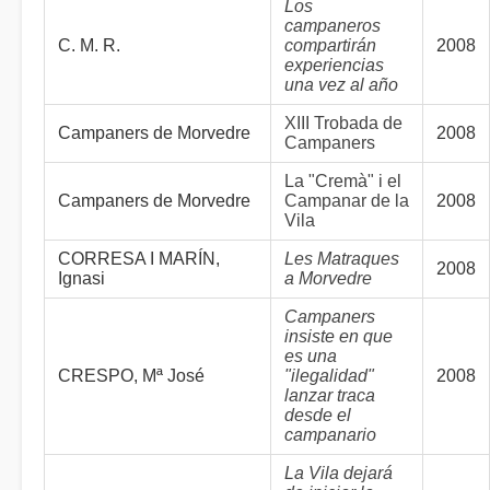
Los
campaneros
C. M. R.
compartirán
2008
experiencias
una vez al año
XIII Trobada de
Campaners de Morvedre
2008
Campaners
La "Cremà" i el
Campaners de Morvedre
Campanar de la
2008
Vila
CORRESA I MARÍN,
Les Matraques
2008
Ignasi
a Morvedre
Campaners
insiste en que
es una
CRESPO, Mª José
"ilegalidad"
2008
lanzar traca
desde el
campanario
La Vila dejará