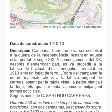
Leaflet
|
©
OpenStreetMap
Contributors
Data de construcció
1910-13
Descripció
Campanar barroc que va ser esmotxat
a la guerra de la independència, restant en aquest
estat per tot el segle XIX. A començaments del XX,
després d´enderrocar part, es va procedir a la
fàbrica de l´actual, d´estil neogòtic i rematat en
1913 amb un forjat de ferro. L´obra del campanar fa
ús de materials aliens a la fàbrica original de
carreus, optant per la rajola vista, la pedra blanca i
la forja, els quals intenta acomodar mitjançant
formes goticistes.
Segons notes de C. SARTHOU CARRERES:
Durante 250 años tuvo este templo un campanario
provisional con dos campanas, descansando sobre
el coro. En 1702 comenzó a construirse la torre de