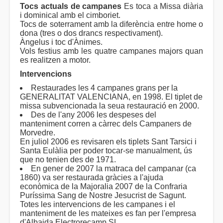
Tocs actuals de campanes
Es toca a Missa diària
i dominical amb el cimboriet.
Tocs de soterrament amb la diferència entre home o
dona (tres o dos drancs respectivament).
Àngelus i toc d'Ànimes.
Vols festius amb les quatre campanes majors quan
es realitzen a motor.
Intervencions
Restaurades les 4 campanes grans per la
GENERALITAT VALENCIANA, en 1998. El tiplet de
missa subvencionada la seua restauració en 2000.
Des de l'any 2006 les despeses del
manteniment corren a càrrec dels Campaners de
Morvedre.
En juliol 2006 es revisaren els tiplets Sant Tarsici i
Santa Eulàlia per poder tocar-se manualment, ús
que no tenien des de 1971.
En gener de 2007 la matraca del campanar (ca
1860) va ser restaurada gràcies a l'ajuda
econòmica de la Majoralia 2007 de la Confraria
Puríssima Sang de Nostre Jesucrist de Sagunt.
Totes les intervencions de les campanes i el
manteniment de les mateixes es fan per l'empresa
d'Albaida Electrorecamp SL.