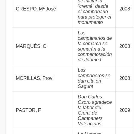
de iniciar la
“cremà” desde
CRESPO, Mª José
2008
el campanario
para proteger el
monumento
Los
campanarios de
la comarca se
MARQUÉS, C.
2008
sumarán a la
conmemoración
de Jaume I
Los
campaneros se
MORILLAS, Provi
2008
dan cita en
Sagunt
Don Carlos
Osoro agradece
la labor del
PASTOR, F.
2009
Gremi de
Campaners
Valencians