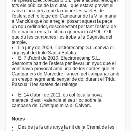
l'empresa Electrorecamp S.L. per a aquest rellotge i
tots els públics de la ciutat, i que estava previst el
canvi d'una peça que fa moure les saetes de
l'esfera del rellotge del Campanar de la Vila, mana
a Manclús que ho arregle, posant aquest la peça i
un nou ordinador, desconectant per tant l'esfera de
l'ordinador central d'última generació APOLLO II
que du les campanes i es troba a la Sagristia del
temple.
En juny de 2009, Electrorecamp S.L. canvia el
cigonyal del tiple Santa Eulàlia.
El 7 d'abril de 2010, Electrorecamp S.L.
desmonta part de l'esfera per llevar un nyuc que el
vent havia provocat amb una de les cordes que el
Campaners de Morvedre llancen pel campanar amb
un crespó negre amb senyal de dol durant el Tridu
Pascual i les saetes del rellotge.
El 14 d'abril de 2011, es col·loca la nova
matraca, d'estil valencià al seu lloc sobre la
campana del Crist que mira al Calvari.
Notes
Des de ja fa uns anys la nit de la Cremà de les