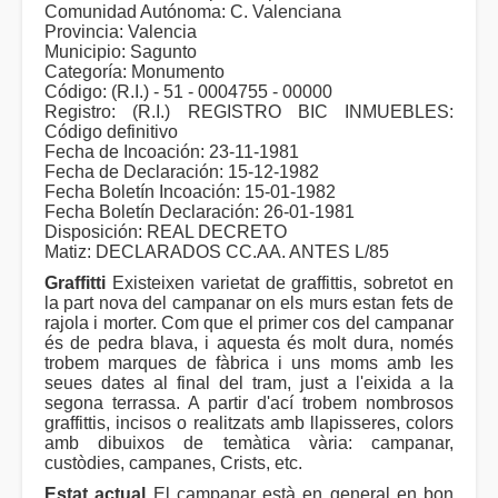
Comunidad Autónoma: C. Valenciana
Provincia: Valencia
Municipio: Sagunto
Categoría: Monumento
Código: (R.I.) - 51 - 0004755 - 00000
Registro: (R.I.) REGISTRO BIC INMUEBLES:
Código definitivo
Fecha de Incoación: 23-11-1981
Fecha de Declaración: 15-12-1982
Fecha Boletín Incoación: 15-01-1982
Fecha Boletín Declaración: 26-01-1981
Disposición: REAL DECRETO
Matiz: DECLARADOS CC.AA. ANTES L/85
Graffitti
Existeixen varietat de graffittis, sobretot en
la part nova del campanar on els murs estan fets de
rajola i morter. Com que el primer cos del campanar
és de pedra blava, i aquesta és molt dura, només
trobem marques de fàbrica i uns moms amb les
seues dates al final del tram, just a l'eixida a la
segona terrassa. A partir d'ací trobem nombrosos
graffittis, incisos o realitzats amb llapisseres, colors
amb dibuixos de temàtica vària: campanar,
custòdies, campanes, Crists, etc.
Estat actual
El campanar està en general en bon