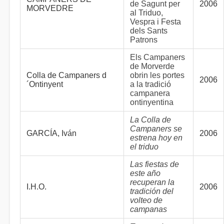
de Sagunt per
2006
MORVEDRE
al Triduo,
Vespra i Festa
dels Sants
Patrons
Els Campaners
de Morverde
Colla de Campaners d
obrin les portes
2006
´Ontinyent
a la tradició
campanera
ontinyentina
La Colla de
Campaners se
GARCÍA, Iván
2006
estrena hoy en
el triduo
Las fiestas de
este año
recuperan la
I.H.O.
2006
tradición del
volteo de
campanas