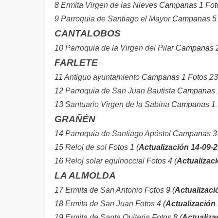
8
Ermita Virgen de las Nieves
Campanas 1 Foto
9
Parroquia de Santiago el Mayor
Campanas 5 F
CANTALOBOS
10
Parroquia de la Virgen del Pilar
Campanas 2 
FARLETE
11
Antiguo ayuntamiento
Campanas 1 Fotos 23 
12
Parroquia de San Juan Bautista
Campanas 1
13
Santuario Virgen de la Sabina
Campanas 1 F
GRAÑÉN
14
Parroquia de Santiago Apóstol
Campanas 3 
15
Reloj de sol
Fotos 1 (
Actualización 14-09-
16
Reloj solar equinoccial
Fotos 4 (
Actualizac
LA ALMOLDA
17
Ermita de San Antonio
Fotos 9 (
Actualizaci
18
Ermita de San Juan
Fotos 4 (
Actualización
19
Ermita de Santa Quiteria
Fotos 8 (
Actualiza