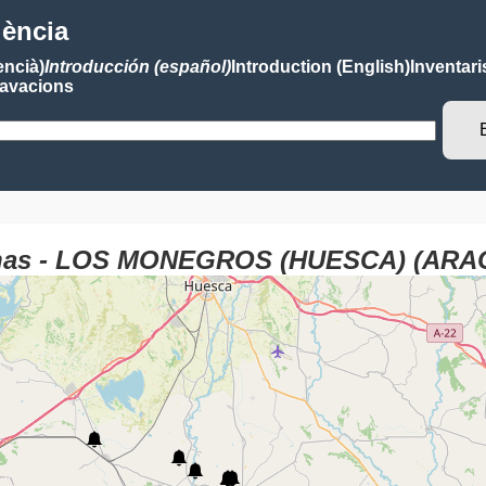
lència
encià)
Introducción (español)
Introduction (English)
Inventari
avacions
panas - LOS MONEGROS (HUESCA) (AR