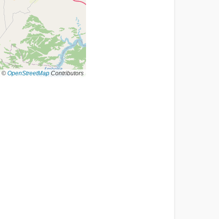
©
OpenStreetMap
Contributors