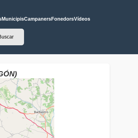
s
Municipis
Campaners
Fonedors
Vídeos
AGÓN)