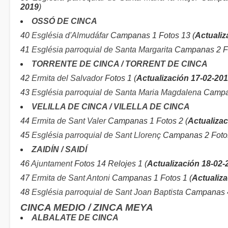
2019
)
OSSÓ DE CINCA
40
Església d'Almudáfar
Campanas 1 Fotos 13 (
Actualiz
41
Església parroquial de Santa Margarita
Campanas 2 Fo
TORRENTE DE CINCA / TORRENT DE CINCA
42
Ermita del Salvador
Fotos 1 (
Actualización 17-02-20
43
Església parroquial de Santa Maria Magdalena
Campan
VELILLA DE CINCA / VILELLA DE CINCA
44
Ermita de Sant Valer
Campanas 1 Fotos 2 (
Actualizac
45
Església parroquial de Sant Llorenç
Campanas 2 Fotos
ZAIDÍN / SAIDÍ
46
Ajuntament
Fotos 14 Relojes 1 (
Actualización 18-02-
47
Ermita de Sant Antoni
Campanas 1 Fotos 1 (
Actualiza
48
Església parroquial de Sant Joan Baptista
Campanas 4
CINCA MEDIO / ZINCA MEYA
ALBALATE DE CINCA