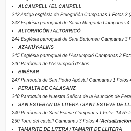
ALCAMPELL / EL CAMPELL
242
Antiga església de Pelegriñón
Campanas 1 Fotos 2 (
243
Església parroquial de Santa Margarita
Campanas 4 F
ALTORRICÓN / ALTORRICÓ
244
Església parroquial de Sant Bertomeu
Campanas 3 Fo
AZANÚY-ALINS
245
Església parroquial de l'Assumpció
Campanas 3 Foto
246
Parròquia de l'Assumpció d'Alins
BINÉFAR
247
Parroquia de San Pedro Apóstol
Campanas 1 Fotos 4 
PERALTA DE CALASANZ
248
Parroquia de Nuestra Señora de la Asunción de Peral
SAN ESTEBAN DE LITERA / SANT ESTEVE DE LL
249
Parròquia de Sant Esteve
Campanas 1 Fotos 14 Relo
250
Torre del castell
Campanas 3 Fotos 4 (
Actualización
TAMARITE DE LITERA / TAMARIT DE LLITERA