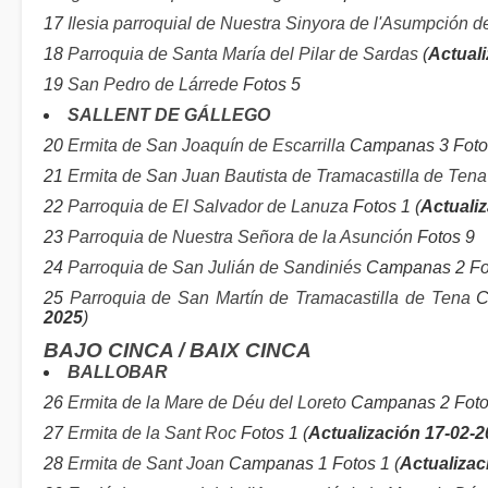
17
Ilesia parroquial de Nuestra Sinyora de l'Asumpción d
18
Parroquia de Santa María del Pilar de Sardas
(
Actual
19
San Pedro de Lárrede
Fotos 5
SALLENT DE GÁLLEGO
20
Ermita de San Joaquín de Escarrilla
Campanas 3 Fotos
21
Ermita de San Juan Bautista de Tramacastilla de Tena
22
Parroquia de El Salvador de Lanuza
Fotos 1 (
Actuali
23
Parroquia de Nuestra Señora de la Asunción
Fotos 9
24
Parroquia de San Julián de Sandiniés
Campanas 2 Fot
25
Parroquia de San Martín de Tramacastilla de Tena
Ca
2025
)
BAJO CINCA / BAIX CINCA
BALLOBAR
26
Ermita de la Mare de Déu del Loreto
Campanas 2 Fotos
27
Ermita de la Sant Roc
Fotos 1 (
Actualización 17-02-
28
Ermita de Sant Joan
Campanas 1 Fotos 1 (
Actualizac