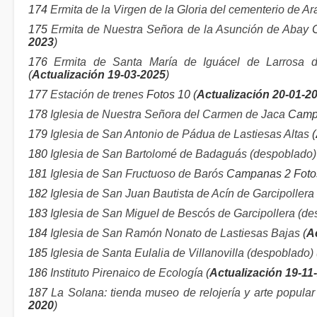
174
Ermita de la Virgen de la Gloria del cementerio de Ar
175
Ermita de Nuestra Señora de la Asunción de Abay
C
2023
)
176
Ermita de Santa María de Iguácel de Larrosa de
(
Actualización 19-03-2025
)
177
Estación de trenes
Fotos 10 (
Actualización 20-01-2
178
Iglesia de Nuestra Señora del Carmen de Jaca
Campa
179
Iglesia de San Antonio de Pádua de Lastiesas Altas
(
180
Iglesia de San Bartolomé de Badaguás (despoblado)
181
Iglesia de San Fructuoso de Barós
Campanas 2 Fotos
182
Iglesia de San Juan Bautista de Acín de Garcipollera
183
Iglesia de San Miguel de Bescós de Garcipollera (d
184
Iglesia de San Ramón Nonato de Lastiesas Bajas
(
A
185
Iglesia de Santa Eulalia de Villanovilla (despoblado)
186
Instituto Pirenaico de Ecología
(
Actualización 19-11
187
La Solana: tienda museo de relojería y arte popula
2020
)