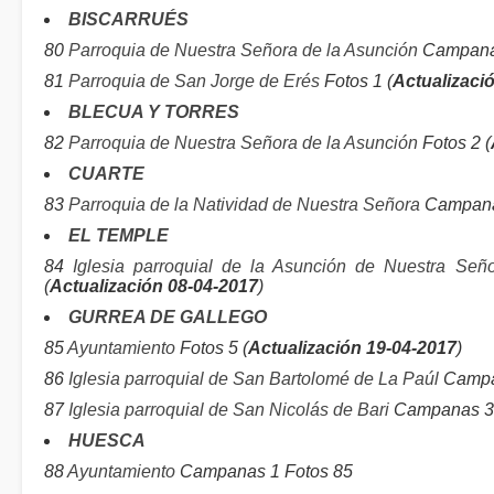
BISCARRUÉS
80
Parroquia de Nuestra Señora de la Asunción
Campanas
81
Parroquia de San Jorge de Erés
Fotos 1 (
Actualizaci
BLECUA Y TORRES
82
Parroquia de Nuestra Señora de la Asunción
Fotos 2 (
CUARTE
83
Parroquia de la Natividad de Nuestra Señora
Campanas
EL TEMPLE
84
Iglesia parroquial de la Asunción de Nuestra Señ
(
Actualización 08-04-2017
)
GURREA DE GALLEGO
85
Ayuntamiento
Fotos 5 (
Actualización 19-04-2017
)
86
Iglesia parroquial de San Bartolomé de La Paúl
Campan
87
Iglesia parroquial de San Nicolás de Bari
Campanas 3 
HUESCA
88
Ayuntamiento
Campanas 1 Fotos 85