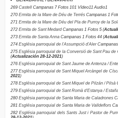
269
Castell
Campanas 7 Fotos 101 Vídeo11 Audio1
270
Ermita de la Mare de Déu de Terrés
Campanas 1 Foto
271
Ermita de la Mare de Déu del Pla de Purroy de la So
272
Ermita de Sant Medard
Campanas 1 Fotos 5 (
Actual
273
Ermita de Santa Anna
Campanas 1 Fotos 44 (
Actual
274
Església parroquial de l'Assumpció d'Aler
Campanas 3
275
Església parroquial de la Conversió de Sant Pau de Ca
(
Actualización 28-12-2021
)
276
Església parroquial de Sant Jaume de Antenza / Ent
277
Església parroquial de Sant Miquel Arcàngel de Císca
2021
)
278
Església parroquial de Sant Miquel de Pilzán / Pilsà
C
279
Església parroquial de Sant Romà d'Estanya / Estañ
280
Església parroquial de Santa Maria de Caladrones
Ca
281
Església parroquial de Santa Maria de Valldeflors
Cam
282
Església parroquial dels Sants Just i Pastor de Pur
28-12-2021
)