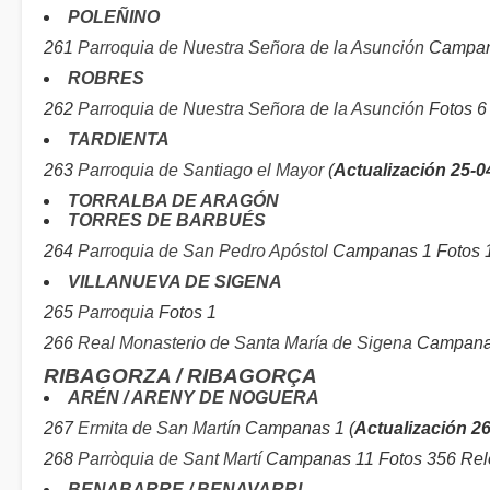
POLEÑINO
261
Parroquia de Nuestra Señora de la Asunción
Campana
ROBRES
262
Parroquia de Nuestra Señora de la Asunción
Fotos 6 
TARDIENTA
263
Parroquia de Santiago el Mayor
(
Actualización 25-0
TORRALBA DE ARAGÓN
TORRES DE BARBUÉS
264
Parroquia de San Pedro Apóstol
Campanas 1 Fotos 1
VILLANUEVA DE SIGENA
265
Parroquia
Fotos 1
266
Real Monasterio de Santa María de Sigena
Campanas
RIBAGORZA / RIBAGORÇA
ARÉN / ARENY DE NOGUERA
267
Ermita de San Martín
Campanas 1 (
Actualización 2
268
Parròquia de Sant Martí
Campanas 11 Fotos 356 Relo
BENABARRE / BENAVARRI