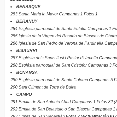
BENASQUE
283
Santa María la Mayor
Campanas 1 Fotos 1
BERANUY
284
Església parroquial de Santa Eulàlia
Campanas 1 Fot
285
Iglesia de la Virgen del Rosario de Biascas de Obarr
286
Iglesia de San Pedro de Verona de Pardinella
Campan
BISAURRI
287
Església dels Sants Just i Pastor d'Urmella
Campanas 
288
Església parroquial de Sant Cristòfor
Campanas 3 Fot
BONANSA
289
Església parroquial de Santa Coloma
Campanas 5 Fo
290
Sant Climent de Torre de Buira
CAMPO
291
Ermita de San Antonio Abad
Campanas 1 Fotos 32 (
292
Ermita de San Belastuto o San Blascut
Campanas 1 F
293
Ermita de San Sebastián
Fotos 2 (
Actualización 01-