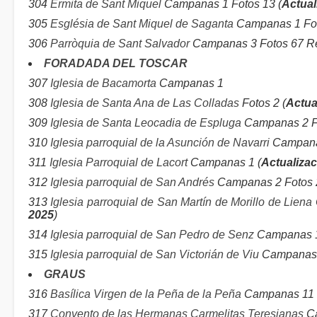
304
Ermita de Sant Miquel
Campanas 1 Fotos 13 (
Actual
305
Església de Sant Miquel de Saganta
Campanas 1 Fot
306
Parròquia de Sant Salvador
Campanas 3 Fotos 67 Rel
FORADADA DEL TOSCAR
307
Iglesia de Bacamorta
Campanas 1
308
Iglesia de Santa Ana de Las Colladas
Fotos 2 (
Actua
309
Iglesia de Santa Leocadia de Espluga
Campanas 2 Fo
310
Iglesia parroquial de la Asunción de Navarri
Campanas
311
Iglesia Parroquial de Lacort
Campanas 1 (
Actualizac
312
Iglesia parroquial de San Andrés
Campanas 2 Fotos 
313
Iglesia parroquial de San Martín de Morillo de Liena
2025
)
314
Iglesia parroquial de San Pedro de Senz
Campanas 1
315
Iglesia parroquial de San Victorián de Viu
Campanas 1
GRAUS
316
Basílica Virgen de la Peña de la Peña
Campanas 11 F
317
Convento de las Hermanas Carmelitas Teresianas
Ca