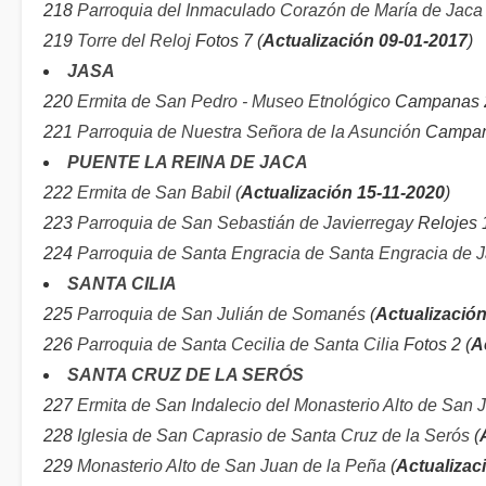
218
Parroquia del Inmaculado Corazón de María de Jaca
219
Torre del Reloj
Fotos 7 (
Actualización 09-01-2017
)
JASA
220
Ermita de San Pedro - Museo Etnológico
Campanas 2
221
Parroquia de Nuestra Señora de la Asunción
Campana
PUENTE LA REINA DE JACA
222
Ermita de San Babil
(
Actualización 15-11-2020
)
223
Parroquia de San Sebastián de Javierregay
Relojes 
224
Parroquia de Santa Engracia de Santa Engracia de 
SANTA CILIA
225
Parroquia de San Julián de Somanés
(
Actualización
226
Parroquia de Santa Cecilia de Santa Cilia
Fotos 2 (
A
SANTA CRUZ DE LA SERÓS
227
Ermita de San Indalecio del Monasterio Alto de San 
228
Iglesia de San Caprasio de Santa Cruz de la Serós
(
229
Monasterio Alto de San Juan de la Peña
(
Actualizac