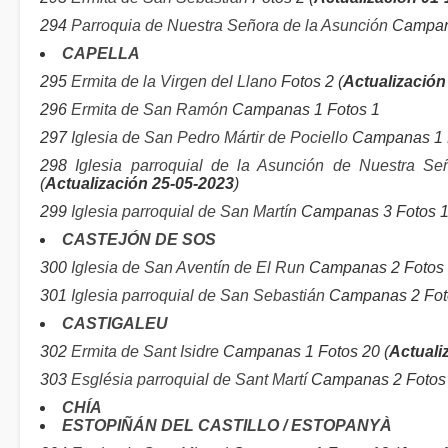
294
Parroquia de Nuestra Señora de la Asunción
Campana
CAPELLA
295
Ermita de la Virgen del Llano
Fotos 2 (
Actualización
296
Ermita de San Ramón
Campanas 1 Fotos 1
297
Iglesia de San Pedro Mártir de Pociello
Campanas 1 F
298
Iglesia parroquial de la Asunción de Nuestra Se
(
Actualización 25-05-2023
)
299
Iglesia parroquial de San Martín
Campanas 3 Fotos 1
CASTEJÓN DE SOS
300
Iglesia de San Aventín de El Run
Campanas 2 Fotos 
301
Iglesia parroquial de San Sebastián
Campanas 2 Foto
CASTIGALEU
302
Ermita de Sant Isidre
Campanas 1 Fotos 20 (
Actuali
303
Església parroquial de Sant Martí
Campanas 2 Fotos 
CHÍA
ESTOPIÑÁN DEL CASTILLO / ESTOPANYÀ