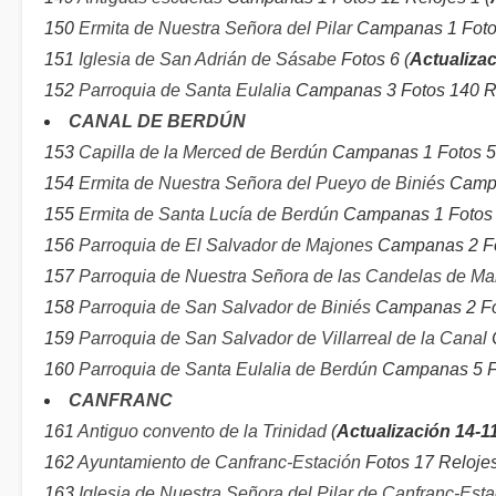
150
Ermita de Nuestra Señora del Pilar
Campanas 1 Fotos
151
Iglesia de San Adrián de Sásabe
Fotos 6 (
Actualiza
152
Parroquia de Santa Eulalia
Campanas 3 Fotos 140 Re
CANAL DE BERDÚN
153
Capilla de la Merced de Berdún
Campanas 1 Fotos 5
154
Ermita de Nuestra Señora del Pueyo de Biniés
Campa
155
Ermita de Santa Lucía de Berdún
Campanas 1 Fotos 
156
Parroquia de El Salvador de Majones
Campanas 2 Fo
157
Parroquia de Nuestra Señora de las Candelas de Ma
158
Parroquia de San Salvador de Biniés
Campanas 2 Fot
159
Parroquia de San Salvador de Villarreal de la Canal
160
Parroquia de Santa Eulalia de Berdún
Campanas 5 Fo
CANFRANC
161
Antiguo convento de la Trinidad
(
Actualización 14-1
162
Ayuntamiento de Canfranc-Estación
Fotos 17 Relojes
163
Iglesia de Nuestra Señora del Pilar de Canfranc-Esta