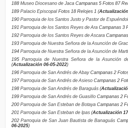
188
Museo Diocesano de Jaca
Campanas 5 Fotos 87 Relo
189
Palacio Episcopal
Fotos 18 Relojes 1 (
Actualizació
190
Parroquia de los Santos Justo y Pastor de Espuéndo
191
Parroquia de los Santos Reyes de Ara
Campanas 3 Fo
192
Parroquia de los Santos Reyes de Ascara
Campanas 2
193
Parroquia de Nuestra Señora de la Asunción de Gra
194
Parroquia de Nuestra Señora de la Asunción de Marti
195
Parroquia de Nuestra Señora de la Asunción 
(
Actualización 06-05-2022
)
196
Parroquia de San Andrés de Abay
Campanas 2 Fotos 
197
Parroquia de San Andrés de Asieso
Campanas 2 Foto
198
Parroquia de San Andrés de Baraguás
(
Actualizació
199
Parroquia de San Andrés de Guasillo
Campanas 2 Fo
200
Parroquia de San Esteban de Botaya
Campanas 2 Fot
201
Parroquia de San Esteban de Ipas
(
Actualización 1
202
Parroquia de San Juan Bautista de Banaguás
Campa
06-2025
)