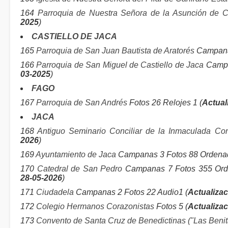
164
Parroquia de Nuestra Señora de la Asunción de C
2025
)
CASTIELLO DE JACA
165
Parroquia de San Juan Bautista de Aratorés
Campanas
166
Parroquia de San Miguel de Castiello de Jaca
Campan
03-2025
)
FAGO
167
Parroquia de San Andrés
Fotos 26 Relojes 1 (
Actual
JACA
168
Antiguo Seminario Conciliar de la Inmaculada Co
2026
)
169
Ayuntamiento de Jaca
Campanas 3 Fotos 88 Ordenad
170
Catedral de San Pedro
Campanas 7 Fotos 355 Orde
28-05-2026
)
171
Ciudadela
Campanas 2 Fotos 22 Audio1 (
Actualizac
172
Colegio Hermanos Corazonistas
Fotos 5 (
Actualizac
173
Convento de Santa Cruz de Benedictinas ("Las Benit