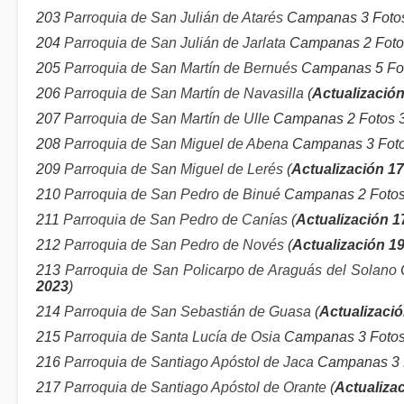
203
Parroquia de San Julián de Atarés
Campanas 3 Fotos 
204
Parroquia de San Julián de Jarlata
Campanas 2 Fotos
205
Parroquia de San Martín de Bernués
Campanas 5 Foto
206
Parroquia de San Martín de Navasilla
(
Actualización
207
Parroquia de San Martín de Ulle
Campanas 2 Fotos 38
208
Parroquia de San Miguel de Abena
Campanas 3 Foto
209
Parroquia de San Miguel de Lerés
(
Actualización 1
210
Parroquia de San Pedro de Binué
Campanas 2 Fotos
211
Parroquia de San Pedro de Canías
(
Actualización 1
212
Parroquia de San Pedro de Novés
(
Actualización 1
213
Parroquia de San Policarpo de Araguás del Solano
C
2023
)
214
Parroquia de San Sebastián de Guasa
(
Actualizació
215
Parroquia de Santa Lucía de Osia
Campanas 3 Fotos
216
Parroquia de Santiago Apóstol de Jaca
Campanas 3 F
217
Parroquia de Santiago Apóstol de Orante
(
Actualiza