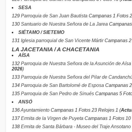
SESA
129
Parroquia de San Juan Bautista
Campanas 1 Fotos 2
130
Santuario de Nuestra Señora de La Jarea
Campanas 3
SIÉTAMO / SIETEMO
131
Iglesia parroquial de San Vicente Mártir
Campanas 2 F
LA JACETANIA / A CHACETANIA
AÍSA
132
Parroquia de Nuestra Señora de la Asunción de Aísa
2026
)
133
Parroquia de Nuestra Señora del Pilar de Candanch
134
Parroquia de San Bartolomé de Esposa
Campanas 2 F
135
Parroquia de San Pedro de Sinués
Campanas 5 Foto
ANSÓ
136
Ayuntamiento
Campanas 1 Fotos 23 Relojes 1 (
Actu
137
Ermita de la Virgen de Puyeta
Campanas 1 Fotos 10 
138
Ermita de Santa Bárbara - Museo del Traje Ansotano