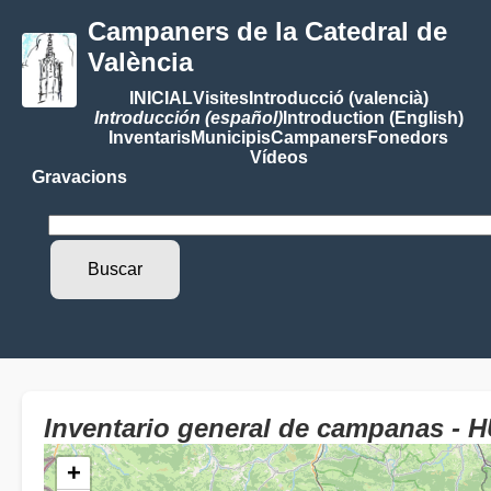
Campaners de la Catedral de
València
INICIAL
Visites
Introducció (valencià)
Introducción (español)
Introduction (English)
Inventaris
Municipis
Campaners
Fonedors
Vídeos
Gravacions
Inventario general de campanas 
+