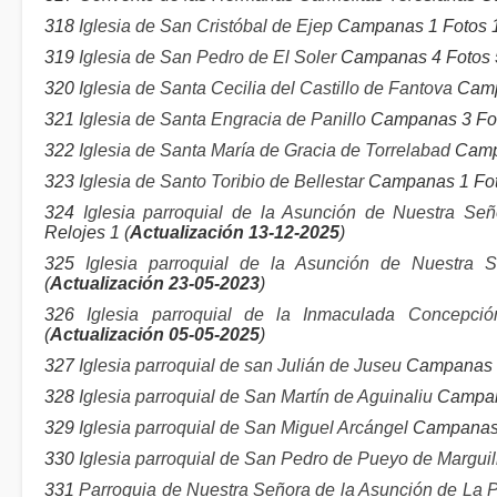
318
Iglesia de San Cristóbal de Ejep
Campanas 1 Fotos 1
319
Iglesia de San Pedro de El Soler
Campanas 4 Fotos 
320
Iglesia de Santa Cecilia del Castillo de Fantova
Camp
321
Iglesia de Santa Engracia de Panillo
Campanas 3 Foto
322
Iglesia de Santa María de Gracia de Torrelabad
Campa
323
Iglesia de Santo Toribio de Bellestar
Campanas 1 Fot
324
Iglesia parroquial de la Asunción de Nuestra S
Relojes 1 (
Actualización 13-12-2025
)
325
Iglesia parroquial de la Asunción de Nuestra 
(
Actualización 23-05-2023
)
326
Iglesia parroquial de la Inmaculada Concepc
(
Actualización 05-05-2025
)
327
Iglesia parroquial de san Julián de Juseu
Campanas 1
328
Iglesia parroquial de San Martín de Aguinaliu
Campana
329
Iglesia parroquial de San Miguel Arcángel
Campanas 
330
Iglesia parroquial de San Pedro de Pueyo de Marguil
331
Parroquia de Nuestra Señora de la Asunción de La 