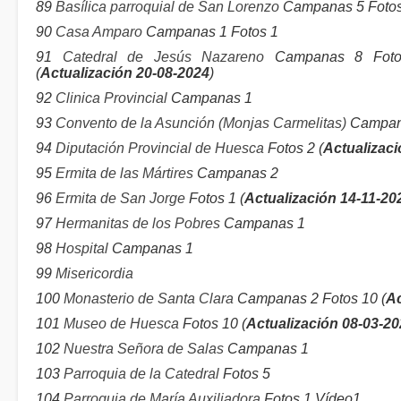
89
Basílica parroquial de San Lorenzo
Campanas 5 Fotos 
90
Casa Amparo
Campanas 1 Fotos 1
91
Catedral de Jesús Nazareno
Campanas 8 Fotos
(
Actualización 20-08-2024
)
92
Clinica Provincial
Campanas 1
93
Convento de la Asunción (Monjas Carmelitas)
Campana
94
Diputación Provincial de Huesca
Fotos 2 (
Actualizac
95
Ermita de las Mártires
Campanas 2
96
Ermita de San Jorge
Fotos 1 (
Actualización 14-11-20
97
Hermanitas de los Pobres
Campanas 1
98
Hospital
Campanas 1
99
Misericordia
100
Monasterio de Santa Clara
Campanas 2 Fotos 10 (
Ac
101
Museo de Huesca
Fotos 10 (
Actualización 08-03-2
102
Nuestra Señora de Salas
Campanas 1
103
Parroquia de la Catedral
Fotos 5
104
Parroquia de María Auxiliadora
Fotos 1 Vídeo1