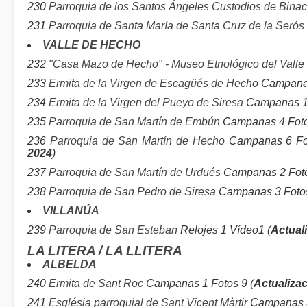
230
Parroquia de los Santos Ángeles Custodios de Bina
231
Parroquia de Santa María de Santa Cruz de la Serós
VALLE DE HECHO
232
"Casa Mazo de Hecho" - Museo Etnológico del Valle
233
Ermita de la Virgen de Escagüés de Hecho
Campanas
234
Ermita de la Virgen del Pueyo de Siresa
Campanas 1 
235
Parroquia de San Martín de Embún
Campanas 4 Fotos
236
Parroquia de San Martín de Hecho
Campanas 6 Fot
2024
)
237
Parroquia de San Martín de Urdués
Campanas 2 Foto
238
Parroquia de San Pedro de Siresa
Campanas 3 Fotos
VILLANÚA
239
Parroquia de San Esteban
Relojes 1 Vídeo1 (
Actual
LA LITERA / LA LLITERA
ALBELDA
240
Ermita de Sant Roc
Campanas 1 Fotos 9 (
Actualiza
241
Església parroquial de Sant Vicent Màrtir
Campanas 3