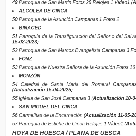
49
Parroquia de San Martín
Fotos 28 Relojes 1 Vídeo1 (
A
ALCOLEA DE CINCA
50
Parroquia de la Asunción
Campanas 1 Fotos 2
BINACED
51
Parroquia de la Transfiguración del Señor o del Salv
15-02-2023
)
52
Parroquia de San Marcos Evangelista
Campanas 3 Fot
FONZ
53
Parroquia de Nuestra Señora de la Asunción
Fotos 16 
MONZÓN
54
Catedral de Santa María del Romeral
Campanas 
(
Actualización 15-04-2025
)
55
Iglésia de San José
Campanas 3 (
Actualización 10-0
SAN MIGUEL DEL CINCA
56
Carmelitas de la Encarnación
(
Actualización 11-05-2
57
Parroquia de Estiche de Cinca
Relojes 1 Vídeo1 (
Actu
HOYA DE HUESCA / PLANA DE UESCA