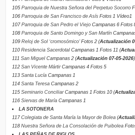
105
Parroquia de Nuestra Señora del Perpetuo Socorro
F
106
Parroquia de San Francisco de Asís
Fotos 1 Vídeo1
107
Parroquia de San Pedro el Viejo
Campanas 6 Fotos 8
108
Parroquia de Santo Domingo y San Martín
Campanas 
109
Reloj de Sol ‘cromosómico’
Fotos 2 (
Actualización 
110
Residencia Sacerdotal
Campanas 1 Fotos 11 (
Actual
111
San Miguel
Campanas 2 (
Actualización 07-05-2026
)
112
San Vicente Mártir
Campanas 4 Fotos 5
113
Santa Lucía
Campanas 1
114
Santa Teresa
Campanas 2
115
Seminario Conciliar
Campanas 1 Fotos 10 (
Actualiz
116
Siervas de María
Campanas 1
LA SOTONERA
117
Colegiata de Santa María la Mayor de Bolea
(
Actual
118
Nuestra Señora de La Consolación de Puibolea
Fotos
LAS PEÑAS DE RIGLOS