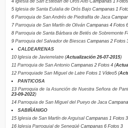
4
Iglesia de San Esteban de Orós Alto
Campanas 1 Fotos 
5
Iglesia de Santa Eulalia de Orós Bajo
Campanas 1 Fotos
6
Parroquia de San Andrés de Piedrafita de Jaca
Campana
7
Parroquia de San Martín de Oliván
Campanas 4 Fotos 6
8
Parroquia de Santa Bárbara de Betés de Sobremonte
Fo
9
Parroquia del Salvador de Biescas
Campanas 2 Fotos 3
CALDEARENAS
10
Iglesia de Javierrelatre
(
Actualización 26-07-2015
)
11
Parroquia de San Antonio
Campanas 2 Fotos 4 (
Actua
12
Parroquiade San Miguel de Latre
Fotos 1 Vídeo5 (
Act
PANTICOSA
13
Parroquia de la Asunción de Nuestra Señora de Pan
23-09-2022
)
14
Parroquia de San Miguel del Pueyo de Jaca
Campanas
SABIÑÁNIGO
15
Iglesia de San Martín de Arguisal
Campanas 1 Fotos 3
16
Iglesia Parroquial de Senegüé
Campanas 6 Fotos 3