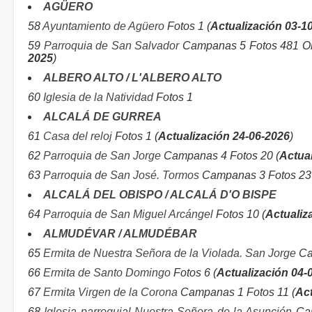
AGÜERO
58
Ayuntamiento de Agüero
Fotos 1 (
Actualización 03-1
59
Parroquia de San Salvador
Campanas 5 Fotos 481 Or
2025
)
ALBERO ALTO / L'ALBERO ALTO
60
Iglesia de la Natividad
Fotos 1
ALCALÁ DE GURREA
61
Casa del reloj
Fotos 1 (
Actualización 24-06-2026
)
62
Parroquia de San Jorge
Campanas 4 Fotos 20 (
Actua
63
Parroquia de San José. Tormos
Campanas 3 Fotos 23 
ALCALÁ DEL OBISPO / ALCALÁ D'O BISPE
64
Parroquia de San Miguel Arcángel
Fotos 10 (
Actualiz
ALMUDÉVAR / ALMUDÉBAR
65
Ermita de Nuestra Señora de la Violada. San Jorge
Ca
66
Ermita de Santo Domingo
Fotos 6 (
Actualización 04-
67
Ermita Virgen de la Corona
Campanas 1 Fotos 11 (
Act
68
Iglesia parroquial Nuestra Señora de la Asunción
Cam