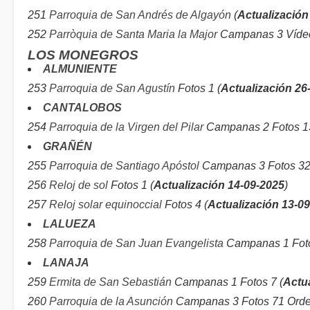
251
Parroquia de San Andrés de Algayón
(
Actualización
252
Parròquia de Santa Maria la Major
Campanas 3 Vídeo
LOS MONEGROS
ALMUNIENTE
253
Parroquia de San Agustín
Fotos 1 (
Actualización 26
CANTALOBOS
254
Parroquia de la Virgen del Pilar
Campanas 2 Fotos 13
GRAÑÉN
255
Parroquia de Santiago Apóstol
Campanas 3 Fotos 32
256
Reloj de sol
Fotos 1 (
Actualización 14-09-2025
)
257
Reloj solar equinoccial
Fotos 4 (
Actualización 13-0
LALUEZA
258
Parroquia de San Juan Evangelista
Campanas 1 Fotos
LANAJA
259
Ermita de San Sebastián
Campanas 1 Fotos 7 (
Actu
260
Parroquia de la Asunción
Campanas 3 Fotos 71 Orde