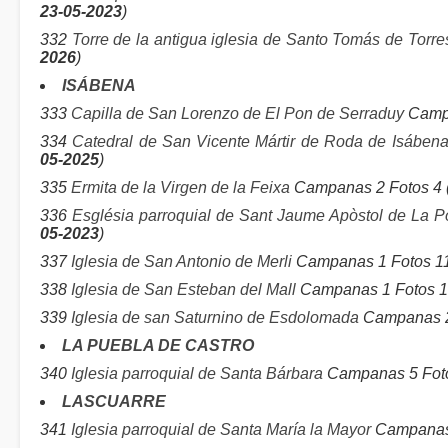
23-05-2023
)
332
Torre de la antigua iglesia de Santo Tomás de Torr
2026
)
ISÁBENA
333
Capilla de San Lorenzo de El Pon de Serraduy
Campa
334
Catedral de San Vicente Mártir de Roda de Isáben
05-2025
)
335
Ermita de la Virgen de la Feixa
Campanas 2 Fotos 4 
336
Església parroquial de Sant Jaume Apòstol de La 
05-2023
)
337
Iglesia de San Antonio de Merli
Campanas 1 Fotos 11
338
Iglesia de San Esteban del Mall
Campanas 1 Fotos 1
339
Iglesia de san Saturnino de Esdolomada
Campanas 2
LA PUEBLA DE CASTRO
340
Iglesia parroquial de Santa Bárbara
Campanas 5 Foto
LASCUARRE
341
Iglesia parroquial de Santa María la Mayor
Campanas 