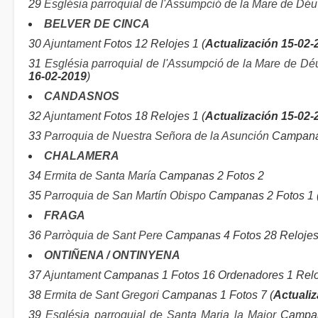
29
Església parroquial de l'Assumpció de la Mare de Déu
BELVER DE CINCA
30
Ajuntament
Fotos 12 Relojes 1 (
Actualización 15-02-
31
Església parroquial de l'Assumpció de la Mare de Dé
16-02-2019
)
CANDASNOS
32
Ajuntament
Fotos 18 Relojes 1 (
Actualización 15-02-
33
Parroquia de Nuestra Señora de la Asunción
Campanas
CHALAMERA
34
Ermita de Santa María
Campanas 2 Fotos 2
35
Parroquia de San Martín Obispo
Campanas 2 Fotos 1 
FRAGA
36
Parròquia de Sant Pere
Campanas 4 Fotos 28 Relojes 
ONTIÑENA / ONTINYENA
37
Ajuntament
Campanas 1 Fotos 16 Ordenadores 1 Reloj
38
Ermita de Sant Gregori
Campanas 1 Fotos 7 (
Actualiz
39
Església parroquial de Santa Maria la Major
Campan