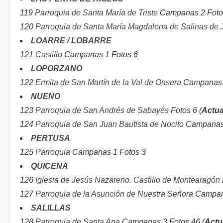
119
Parroquia de Santa María de Triste
Campanas 2 Fotos
120
Parroquia de Santa María Magdalena de Salinas de 
LOARRE / LOBARRE
121
Castillo
Campanas 1 Fotos 6
LOPORZANO
122
Ermita de San Martín de la Val de Onsera
Campanas 1
NUENO
123
Parroquia de San Andrés de Sabayés
Fotos 6 (
Actua
124
Parroquia de San Juan Bautista de Nocito
Campanas 
PERTUSA
125
Parroquia
Campanas 1 Fotos 3
QUICENA
126
Iglesia de Jesús Nazareno. Castillo de Montearagón
127
Parroquia de la Asunción de Nuestra Señora
Campana
SALILLAS
128
Parroquia de Santa Ana
Campanas 3 Fotos 46 (
Actu