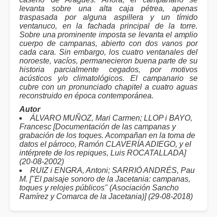
levanta sobre una alta caja pétrea, apenas
traspasada por alguna aspillera y un tímido
ventanuco, en la fachada principal de la torre.
Sobre una prominente imposta se levanta el amplio
cuerpo de campanas, abierto con dos vanos por
cada cara. Sin embargo, los cuatro ventanales del
noroeste, vacíos, permanecieron buena parte de su
historia parcialmente cegados, por motivos
acústicos y/o climatológicos. El campanario se
cubre con un pronunciado chapitel a cuatro aguas
reconstruido en época contemporánea.
Autor
ÁLVARO MUÑOZ, Mari Carmen; LLOP i BAYO,
Francesc [Documentación de las campanas y
grabación de los toques. Acompañan en la toma de
datos el párroco, Ramón CLAVERÍA ADIEGO, y el
intérprete de los repiques, Luis ROCATALLADA]
(20-08-2002)
RUIZ i ENGRA, Antoni; SARRIÓ ANDRÉS, Pau
M. ["El paisaje sonoro de la Jacetania: campanas,
toques y relojes públicos" (Asociación Sancho
Ramírez y Comarca de la Jacetania)] (29-08-2018)