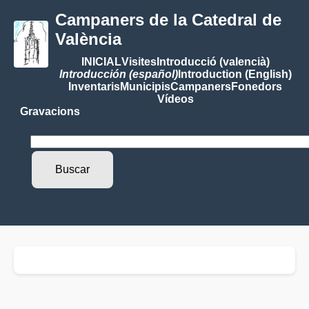
Campaners de la Catedral de
València
INICIAL
Visites
Introducció (valencià)
Introducción (español)
Introduction (English)
Inventaris
Municipis
Campaners
Fonedors
Vídeos
Gravacions