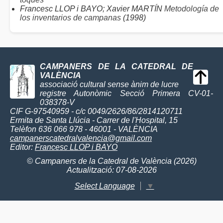
Francesc LLOP i BAYO; Xavier MARTÍN
Metodología de
los inventarios de campanas
(1998)
CAMPANERS DE LA CATEDRAL DE
VALÈNCIA
associació cultural sense ànim de lucre
registre Autonòmic Secció Primera CV-01-
038378-V
CIF G-97540959 - c/c 0049/2626/86/2814120711
Ermita de Santa Llúcia - Carrer de l'Hospital, 15
Telèfon 636 066 978 - 46001 - VALÈNCIA
campanerscatedralvalencia@gmail.com
Editor:
Francesc LLOP i BAYO
© Campaners de la Catedral de València (2026)
Actualització: 07-08-2026
Select Language
▼