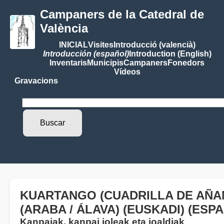
Campaners de la Catedral de
València
INICIAL
Visites
Introducció (valencià)
Introducción (español)
Introduction (English)
Inventaris
Municipis
Campaners
Fonedors
Vídeos
Gravacions
KUARTANGO (CUADRILLA DE AÑA
(ARABA / ÁLAVA) (EUSKADI) (ESP
Kanpaiak, kanpai joleak eta joaldiak