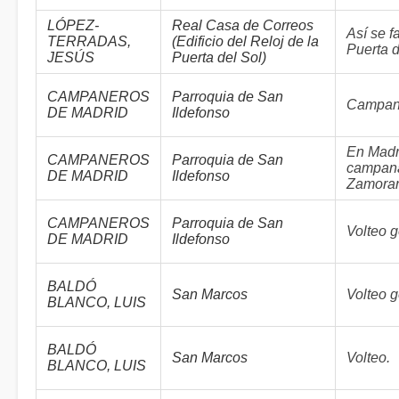
LÓPEZ-
Real Casa de Correos
Así se fa
TERRADAS,
(Edificio del Reloj de la
Puerta d
JESÚS
Puerta del Sol)
CAMPANEROS
Parroquia de San
Campan
DE MADRID
Ildefonso
En Madr
CAMPANEROS
Parroquia de San
campana
DE MADRID
Ildefonso
Zamoran
CAMPANEROS
Parroquia de San
Volteo g
DE MADRID
Ildefonso
BALDÓ
San Marcos
Volteo g
BLANCO, LUIS
BALDÓ
San Marcos
Volteo.
BLANCO, LUIS