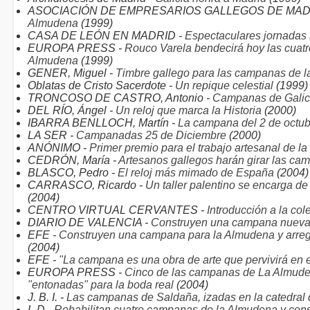
ASOCIACIÓN DE EMPRESARIOS GALLEGOS DE MAD
Almudena
(1999)
CASA DE LEÓN EN MADRID -
Espectaculares jornadas
EUROPA PRESS -
Rouco Varela bendecirá hoy las cuatr
Almudena
(1999)
GENER, Miguel -
Timbre gallego para las campanas de l
Oblatas de Cristo Sacerdote -
Un repique celestial
(1999)
TRONCOSO DE CASTRO, Antonio -
Campanas de Galic
DEL RÍO, Ángel -
Un reloj que marca la Historia
(2000)
IBARRA BENLLOCH, Martín -
La campana del 2 de octub
LA SER -
Campanadas 25 de Diciembre
(2000)
ANÓNIMO -
Primer premio para el trabajo artesanal de l
CEDRÓN, María -
Artesanos gallegos harán girar las c
BLASCO, Pedro -
El reloj más mimado de España
(2004)
CARRASCO, Ricardo -
Un taller palentino se encarga d
(2004)
CENTRO VIRTUAL CERVANTES -
Introducción a la col
DIARIO DE VALENCIA -
Construyen una campana nueva
EFE -
Construyen una campana para la Almudena y arregl
(2004)
EFE -
"La campana es una obra de arte que pervivirá en e
EUROPA PRESS -
Cinco de las campanas de La Almudena
"entonadas" para la boda real
(2004)
J. B. I. -
Las campanas de Saldaña, izadas en la catedral
L D -
Rehabilitan cuatro campanas de la Almudena y cons