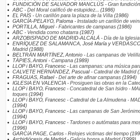
FUNDICIÓN DE SALVADOR MANCLÚS -
Gran fundició
ABC -
Del Moral calificó de estupidez...
(1986)
EL PAÍS -
Un carillón para la plaza de la Villa
(1986)
GARCÍA-PELAYO, Paloma -
Instalado un carillón de ve
PORTILLA, Miguel -
Fabricantes de campanas
(1986)
ABC -
Vendida como chatarra
(1987)
ARZOBISPADO DE MADRID-ALCALÁ -
Día de la Igles
ENRÍQUEZ DE SALAMANCA, José María y VERDASCO, 
Madrid
(1988)
BELTRÁN MARTÍNEZ, Antonio -
Las campanas de Velill
TÀPIES, Antoni -
Campana
(1989)
LLOP i BAYO, Francesc -
Las campanas: una música par
CALVETE HERNÁNDEZ, Pascual -
Catedral de Madrid
(
FRAGUAS, Rafael -
Del arte de afinar campanas
(1994)
IGLESIA EN VALENCIA -
Prosiguen las obras en la Cat
LLOP i BAYO, Francesc -
Concatedral de San Isidro - MAD
toques
(1994)
LLOP i BAYO, Francesc -
Catedral de La Almudena - MADR
(1994)
LLOP i BAYO, Francesc -
Las campanas de San Jerónimo 
(1994)
LLOP i BAYO, Francesc -
Tardones o autómatas para mostr
(1996)
GARCíA PAGE, Carlos -
Relojes victimas del tiempo
(199
Archidiócesis de Madrid -
Galicia honra a Madrid
(1999)