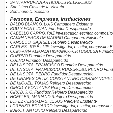
SANTARRUFINA ARTÍCULOS RELIGIOSOS
Santísimo Cristo de la Victoria
Seminario Diocesano
Personas, Empresas, Instituciones
BALDÓ BLANCO, LUIS
Campanero Existente
BOU Y FONT, JUAN
Fundidor Desaparecido
CABELLO CARRO, PAZ
Investigador, escritor, composito
CAMPANEROS DE MADRID
Campanero Existente
CANSECO, GABRIEL
Relojero Desaparecido
CARLES, JOSÉ LUIS
Investigador, escritor, compositor E
COMPAÑÍA ALIANZA HISPANO-PORTUGUESA
Fundido
CUERVO
Fundidor Desaparecido
CUEVO
Fundidor Desaparecido
DE LA SOTA, FRANCISCO
Fundidor Desaparecido
DE LA SOTA, FRANCISCO; RUMOROSO, PEDRO
Fund
DE LA SOTA, PEDRO
Fundidor Desaparecido
DE LINARES ORTIZ, CONSTANTINO (CARABANCHEL
DE MIGUEL, TOMÁS
Relojero Desaparecido
GIROD Y FONTANEZ
Relojero Desaparecido
GIROD, J. G.
Fundidor Relojero Desaparecido
HOËFLER, MARIANO
Relojero Desaparecido
LÓPEZ-TERRADAS, JESÚS
Relojero Existente
LORENZO, EDUARDO
Investigador, escritor, composit
MAROT, ANTONIO
Relojero Desaparecido