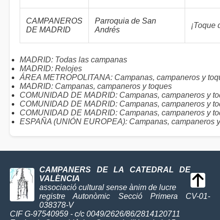
CAMPANEROS
Parroquia de San
¡Toque 
DE MADRID
Andrés
MADRID: Todas las campanas
MADRID: Relojes
ÁREA METROPOLITANA: Campanas, campaneros y toq
MADRID: Campanas, campaneros y toques
COMUNIDAD DE MADRID: Campanas, campaneros y toqu
COMUNIDAD DE MADRID: Campanas, campaneros y toq
COMUNIDAD DE MADRID: Campanas, campaneros y toqu
ESPAÑA (UNIÓN EUROPEA): Campanas, campaneros y
CAMPANERS DE LA CATEDRAL DE
VALÈNCIA
associació cultural sense ànim de lucre
registre Autonòmic Secció Primera CV-01-
038378-V
CIF G-97540959 - c/c 0049/2626/86/2814120711