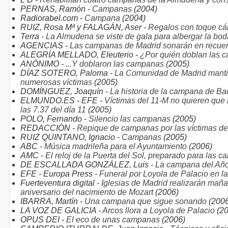
PERNAS, Ramón -
Campanas
(2004)
Radiorabel.com -
Campana
(2004)
RUIZ, Rosa Mª y FALAGÁN, Aser -
Regalos con toque cá
Terra -
La Almudena se viste de gala para albergar la boda
AGENCIAS -
Las campanas de Madrid sonarán en recuerd
ALEGRÍA MELLADO, Eleuterio -
¿Por quién doblan las
ANÓNIMO -
...Y doblaron las campanas
(2005)
DÍAZ SOTERO, Paloma -
La Comunidad de Madrid manti
numerosas víctimas
(2005)
DOMÍNGUEZ, Joaquín -
La historia de la campana de B
ELMUNDO.ES - EFE -
Víctimas del 11-M no quieren qu
las 7.37 del día 11
(2005)
POLO, Fernando -
Silencio las campanas
(2005)
REDACCIÒN -
Repique de campanas por las víctimas de
RUIZ QUINTANO, Ignacio -
Campanas
(2005)
ABC -
Música madrileña para el Ayuntamiento
(2006)
AMC -
El reloj de la Puerta del Sol, preparado para las
DE ESCALLADA GONZÁLEZ, Luis -
La campana del Añ
EFE - Europa Press -
Funeral por Loyola de Palacio en l
Fuerteventura digital -
Iglesias de Madrid realizarán ma
aniversario del nacimiento de Mozart
(2006)
IBARRA, Martín -
Una campana que sigue sonando
(2006
LA VOZ DE GALICIA -
Arcos llora a Loyola de Palacio
(20
OPUS DEI -
El eco de unas campanas
(2006)