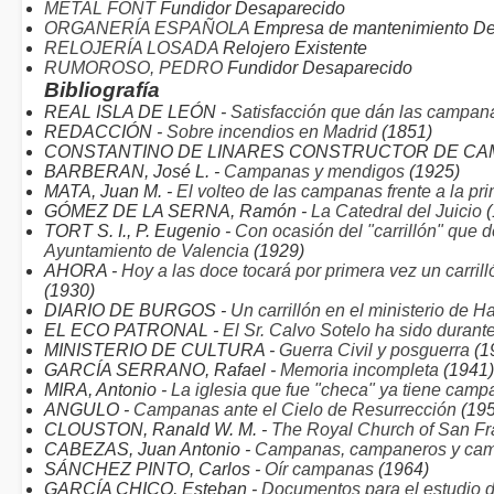
METAL FONT
Fundidor Desaparecido
ORGANERÍA ESPAÑOLA
Empresa de mantenimiento D
RELOJERÍA LOSADA
Relojero Existente
RUMOROSO, PEDRO
Fundidor Desaparecido
Bibliografía
REAL ISLA DE LEÓN -
Satisfacción que dán las campana
REDACCIÓN -
Sobre incendios en Madrid
(1851)
CONSTANTINO DE LINARES CONSTRUCTOR DE CA
BARBERAN, José L. -
Campanas y mendigos
(1925)
MATA, Juan M. -
El volteo de las campanas frente a la pr
GÓMEZ DE LA SERNA, Ramón -
La Catedral del Juicio
(
TORT S. I., P. Eugenio -
Con ocasión del "carrillón" que d
Ayuntamiento de Valencia
(1929)
AHORA -
Hoy a las doce tocará por primera vez un carril
(1930)
DIARIO DE BURGOS -
Un carrillón en el ministerio de 
EL ECO PATRONAL -
El Sr. Calvo Sotelo ha sido durant
MINISTERIO DE CULTURA -
Guerra Civil y posguerra
(1
GARCÍA SERRANO, Rafael -
Memoria incompleta
(1941)
MIRA, Antonio -
La iglesia que fue "checa" ya tiene cam
ANGULO -
Campanas ante el Cielo de Resurrección
(195
CLOUSTON, Ranald W. M. -
The Royal Church of San Fr
CABEZAS, Juan Antonio -
Campanas, campaneros y cam
SÁNCHEZ PINTO, Carlos -
Oír campanas
(1964)
GARCÍA CHICO, Esteban -
Documentos para el estudio d