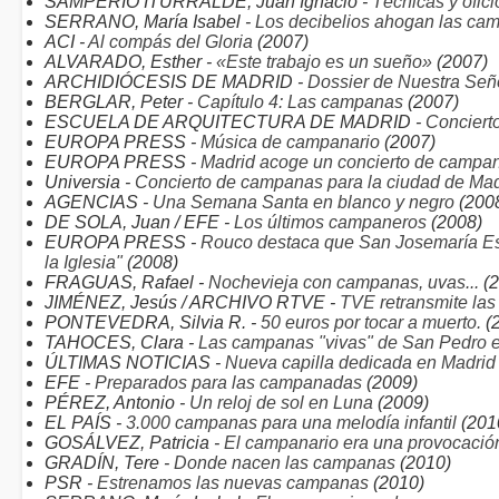
SAMPERIO ITURRALDE, Juan Ignacio -
Técnicas y ofici
SERRANO, María Isabel -
Los decibelios ahogan las ca
ACI -
Al compás del Gloria
(2007)
ALVARADO, Esther -
«Este trabajo es un sueño»
(2007)
ARCHIDIÓCESIS DE MADRID -
Dossier de Nuestra Señ
BERGLAR, Peter -
Capítulo 4: Las campanas
(2007)
ESCUELA DE ARQUITECTURA DE MADRID -
Conciert
EUROPA PRESS -
Música de campanario
(2007)
EUROPA PRESS -
Madrid acoge un concierto de campa
Universia -
Concierto de campanas para la ciudad de Mad
AGENCIAS -
Una Semana Santa en blanco y negro
(200
DE SOLA, Juan / EFE -
Los últimos campaneros
(2008)
EUROPA PRESS -
Rouco destaca que San Josemaría Escr
la Iglesia"
(2008)
FRAGUAS, Rafael -
Nochevieja con campanas, uvas...
(2
JIMÉNEZ, Jesús / ARCHIVO RTVE -
TVE retransmite l
PONTEVEDRA, Silvia R. -
50 euros por tocar a muerto.
(
TAHOCES, Clara -
Las campanas "vivas" de San Pedro e
ÚLTIMAS NOTICIAS -
Nueva capilla dedicada en Madrid
EFE -
Preparados para las campanadas
(2009)
PÉREZ, Antonio -
Un reloj de sol en Luna
(2009)
EL PAÍS -
3.000 campanas para una melodía infantil
(201
GOSÁLVEZ, Patricia -
El campanario era una provocació
GRADÍN, Tere -
Donde nacen las campanas
(2010)
PSR -
Estrenamos las nuevas campanas
(2010)