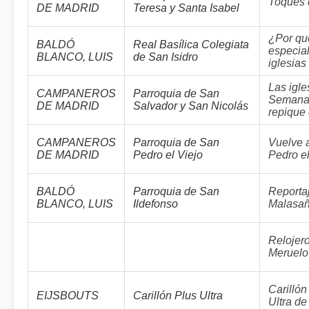
Toques d
DE MADRID
Teresa y Santa Isabel
¿Por qu
BALDÓ
Real Basílica Colegiata
especia
BLANCO, LUIS
de San Isidro
iglesias
Las igle
CAMPANEROS
Parroquia de San
Semana d
DE MADRID
Salvador y San Nicolás
repique
CAMPANEROS
Parroquia de San
Vuelve 
DE MADRID
Pedro el Viejo
Pedro el
BALDÓ
Parroquia de San
Reporta
BLANCO, LUIS
Ildefonso
Malasaña
Relojer
Meruelo
Carillón
EIJSBOUTS
Carillón Plus Ultra
Ultra de