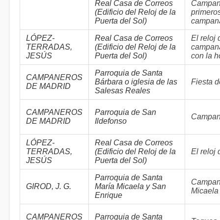
Real Casa de Correos
Campana
(Edificio del Reloj de la
primero
Puerta del Sol)
campan
LÓPEZ-
Real Casa de Correos
El reloj
TERRADAS,
(Edificio del Reloj de la
campana
JESÚS
Puerta del Sol)
con la 
Parroquia de Santa
CAMPANEROS
Bárbara o iglesia de las
Fiesta 
DE MADRID
Salesas Reales
CAMPANEROS
Parroquia de San
Campan
DE MADRID
Ildefonso
LÓPEZ-
Real Casa de Correos
TERRADAS,
(Edificio del Reloj de la
El reloj
JESÚS
Puerta del Sol)
Parroquia de Santa
Campana
GIROD, J. G.
María Micaela y San
Micaela
Enrique
CAMPANEROS
Parroquia de Santa