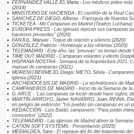
FERNÁNDEZ VALLEJO, Marta -
Los médicos piden más 
(2019)
MINISTERIO DE HACIENDA -
El carrillón de la Real C
SÁNCHEZ DE DIEGO, Alfonso -
Parroquia de Nuestra S
TICKETEA -
Mil Campanas en Madrid (Teatros Luchana)
EUROPA PRESS -
Las iglesias repican sus campanas pa
hacernos presentes"
(2020)
FANJUL, Manuel -
Toque de oración y silencio
(2020)
GONZÁLEZ, Patricio -
Homenaje a las víctimas
(2020)
TELEMADRID -
Este año, las "preuvas" se toman desde
TIME OUT MADRID -
Campanas volantes y efecto Doppler
HISPANIA NOSTRA -
Semana de la Arquitectura 2021: 
manual de campanas
(2021)
MORENO BERMEJO, Diego; NIETO, Silvia -
Campaneros 
Iglesia
(2021)
ARCHIDIÓCESIS DE MADRID -
La archidiócesis de Mad
CAMPANEROS DE MADRID -
Inicio de la Semana de l
G. ARCE -
"Las campanas se tocan desde hace siglos; d
MARTÍN-ARROYO, Javier; NAVARRO, Juan; REINA, Elen
en peligro de extinción: “Un pueblo sin campanas es un p
REDACCIÓN -
Luis Baldó, campanero: "Para poder inte
conocerlos"
(2022)
TELEMADRID -
Las iglesias de Madrid abren la Semana 
CATION SOFT SYSTEMS -
Presentación
(2025)
MEDIALDEA, Sara -
El repique del fin del tratamiento de