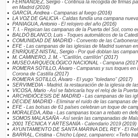
FERNÁNDEZ, Sergio -
Continúa la recogida de firmas par
en Madrid
(2016)
GARCÍA, Andrea -
Campanas al fuego
(2016)
LA VOZ DE GALICIA -
Caldas fundía una campana nueva
PANIAGUA, Antonio -
El relojero del año
(2016)
T. I. -
Repican las campanas de la Puerta del Sol, como e
BALDÓ BLANCO, Luis -
Toques automáticos de la Cated
COMUNIDAD DE MADRID -
Convento de las Carbonera
EFE -
Las campanas de las iglesias de Madrid suenan en 
ENRÍQUEZ-NISTAL, Sergio -
Por qué doblan las campa
M. CAMINERO, J. M. -
“Carillón, carrillón”
(2017)
MUSEO ARQUEOLÓGICO NACIONAL -
Campana
(2017
ROMERA SOTILLO, Álvaro -
Campanas y sus toques en Es
Corona de Castilla
(2017)
ROMERA SOTILLO, Álvaro -
El yugo "toledano"
(2017)
SERVIMEDIA -
Madrid. la restauración de la iglesia de l
VICOSA, Mario -
Así se fabricaría hoy el reloj de la Puert
ARCHIDIÓCESIS DE MADRID -
Las campanas de las igl
DECIDE MADRID -
Eliminar el ruido de las campanas de 
EFE -
Las bolsas de 61 países celebran un toque de cam
MORALEDA, Alba -
Las campanas tocan a rebato en def
SOMOS MALASAÑA -
Así serán las campanadas de Mal
2001 TÉCNICA Y ARTESANÍA -
Calendario 2019
(2019)
AYUNTAMIENTO DE SANTA MARINA DEL REY -
El Rel
BARRAL, Cristina -
Chicho López, campanero: «Teño trab