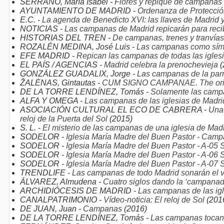
SERRANO, María Isabel -
Flores y repique de campanas
AYUNTAMIENTO DE MADRID -
Ordenanza de Protección
E.C. -
La agenda de Benedicto XVI: las llaves de Madrid 
NOTICIAS -
Las campanas de Madrid repicarán para recib
HISTORIAS DEL TREN -
De campanas, trenes y tranvías
ROZALÉN MEDINA, José Luis -
Las campanas como sím
EFE MADRID -
Repican las campanas de todas las iglesi
EL PAÍS / AGENCIAS -
Madrid celebra la prenochevieja
(
GONZÁLEZ GUADALIX, Jorge -
Las campanas de la parr
ŽALĖNAS, Gintautas -
CUM SIGNO CAMPANAE. The origin 
DE LA TORRE LENDÍNEZ, Tomás -
Solamente las cam
ALFA Y OMEGA -
Las campanas de las iglesias de Madrid
ASOCIACIÓN CULTURAL EL ECO DE CABRERA -
Una 
reloj de la Puerta del Sol
(2015)
S. L. -
El misterio de las campanas de una iglesia de Mad
SODELOR -
Iglesia María Madre del Buen Pastor - Camp
SODELOR -
Iglesia María Madre del Buen Pastor - A-05 
SODELOR -
Iglesia María Madre del Buen Pastor - A-06 
SODELOR -
Iglesia María Madre del Buen Pastor - A-07 
TRENDLIFE -
Las campanas de todo Madrid sonarán el v
ÁLVAREZ, Almudena -
Cuatro siglos dando la ‘campanad
ARCHIDIÓCESIS DE MADRID -
Las campanas de las igl
CANALPATRIMONIO -
Vídeo-noticia: El reloj de Sol
(201
DE JUAN, Juan -
Campanas
(2016)
DE LA TORRE LENDÍNEZ, Tomás -
Las campanas tocan 