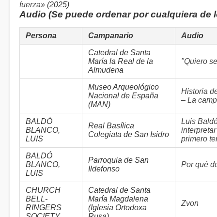
fuerza»
(2025)
Audio (Se puede ordenar por cualquiera de 
Persona
Campanario
Audio
Catedral de Santa
María la Real de la
"Quiero s
Almudena
Museo Arqueológico
Historia d
Nacional de España
– La camp
(MAN)
BALDÓ
Luis Bald
Real Basílica
BLANCO,
interpreta
Colegiata de San Isidro
LUIS
primero t
BALDÓ
Parroquia de San
BLANCO,
Por qué d
Ildefonso
LUIS
CHURCH
Catedral de Santa
BELL-
María Magdalena
Zvon
RINGERS
(Iglesia Ortodoxa
SOCIETY
Rusa)