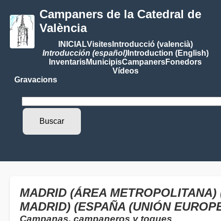
Campaners de la Catedral de
València
INICIAL
Visites
Introducció (valencià)
Introducción (español)
Introduction (English)
Inventaris
Municipis
Campaners
Fonedors
Vídeos
Gravacions
MADRID (ÁREA METROPOLITANA) 
MADRID) (ESPAÑA (UNIÓN EUROPE
Campanas, campaneros y toques