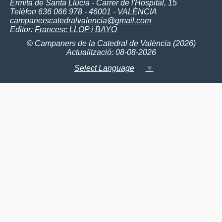
Ermita de Santa Llúcia - Carrer de l'Hospital, 15
Telèfon 636 066 978 - 46001 - VALÈNCIA
campanerscatedralvalencia@gmail.com
Editor:
Francesc LLOP i BAYO
© Campaners de la Catedral de València (2026)
Actualització: 08-08-2026
Select Language
▼