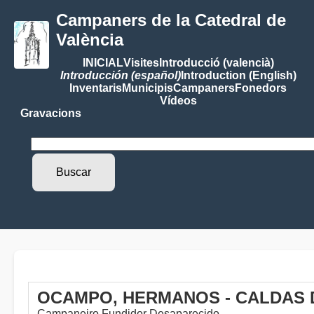
Campaners de la Catedral de
València
INICIAL
Visites
Introducció (valencià)
Introducción (español)
Introduction (English)
Inventaris
Municipis
Campaners
Fonedors
Vídeos
Gravacions
OCAMPO, HERMANOS - CALDAS D
Campaneiro Fundidor Desaparecido