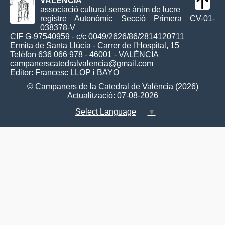
VALÈNCIA
associació cultural sense ànim de lucre
registre Autonòmic Secció Primera CV-01-
038378-V
CIF G-97540959 - c/c 0049/2626/86/2814120711
Ermita de Santa Llúcia - Carrer de l'Hospital, 15
Telèfon 636 066 978 - 46001 - VALÈNCIA
campanerscatedralvalencia@gmail.com
Editor:
Francesc LLOP i BAYO
© Campaners de la Catedral de València (2026)
Actualització: 07-08-2026
Select Language
▼