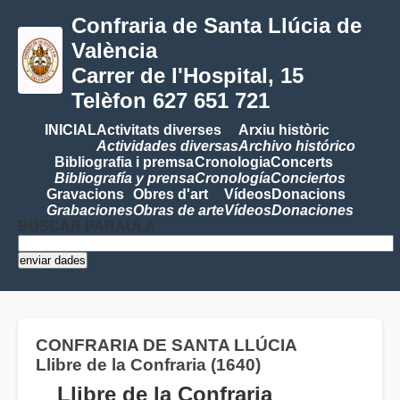
Confraria de Santa Llúcia de
València
Carrer de l'Hospital, 15
Telèfon 627 651 721
INICIAL
Activitats diverses
Arxiu històric
Actividades diversas
Archivo histórico
Bibliografia i premsa
Cronologia
Concerts
Bibliografía y prensa
Cronología
Conciertos
Gravacions
Obres d'art
Vídeos
Donacions
Grabaciones
Obras de arte
Vídeos
Donaciones
BUSCAR PARAULA
CONFRARIA DE SANTA LLÚCIA
Llibre de la Confraria (1640)
Llibre de la Confraria