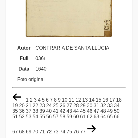
Autor
CONFRARIA DE SANTA LLÚCIA
Full
036r
Data
1640
Foto original
1
2
3
4
5
6
7
8
9
10
11
12
13
14
15
16
17
18
19
20
21
22
23
24
25
26
27
28
29
30
31
32
33
34
35
36
37
38
39
40
41
42
43
44
45
46
47
48
49
50
51
52
53
54
55
56
57
58
59
60
61
62
63
64
65
66
67
68
69
70
71
72
73
74
75
76
77