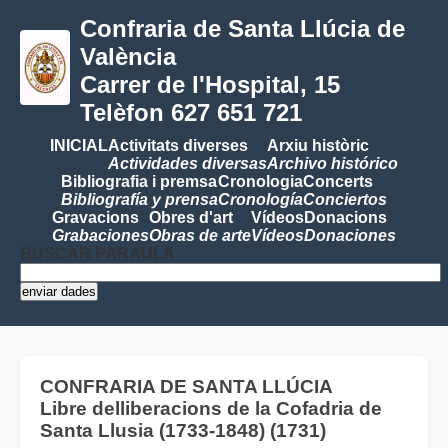
Confraria de Santa Llúcia de
València
Carrer de l'Hospital, 15
Telèfon 627 651 721
INICIAL
Activitats diverses
Arxiu històric
Actividades diversas
Archivo histórico
Bibliografia i premsa
Cronologia
Concerts
Bibliografía y prensa
Cronología
Conciertos
Gravacions
Obres d'art
Vídeos
Donacions
Grabaciones
Obras de arte
Vídeos
Donaciones
BUSCAR PARAULA
CONFRARIA DE SANTA LLÚCIA
Libre delliberacions de la Cofadria de
Santa Llusia (1733-1848) (1731)