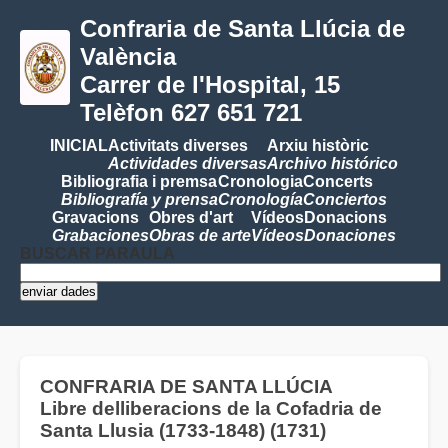
Confraria de Santa Llúcia de
València
Carrer de l'Hospital, 15
Telèfon 627 651 721
INICIAL
Activitats diverses
Arxiu històric
Actividades diversas
Archivo histórico
Bibliografia i premsa
Cronologia
Concerts
Bibliografía y prensa
Cronología
Conciertos
Gravacions
Obres d'art
Vídeos
Donacions
Grabaciones
Obras de arte
Vídeos
Donaciones
BUSCAR PARAULA
CONFRARIA DE SANTA LLÚCIA
Libre delliberacions de la Cofadria de
Santa Llusia (1733-1848) (1731)