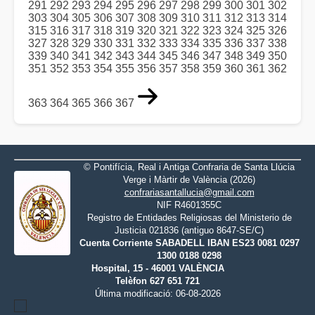
291
292
293
294
295
296
297
298
299
300
301
302
303
304
305
306
307
308
309
310
311
312
313
314
315
316
317
318
319
320
321
322
323
324
325
326
327
328
329
330
331
332
333
334
335
336
337
338
339
340
341
342
343
344
345
346
347
348
349
350
351
352
353
354
355
356
357
358
359
360
361
362
363
364
365
366
367
© Pontifícia, Real i Antiga Confraria de Santa Llúcia
Verge i Màrtir de València (2026)
confrariasantallucia@gmail.com
NIF R4601355C
Registro de Entidades Religiosas del Ministerio de
Justicia 021836 (antiguo 8647-SE/C)
Cuenta Corriente SABADELL IBAN ES23 0081 0297
1300 0188 0298
Hospital, 15 - 46001 VALÈNCIA
Telèfon 627 651 721
Última modificació: 06-08-2026