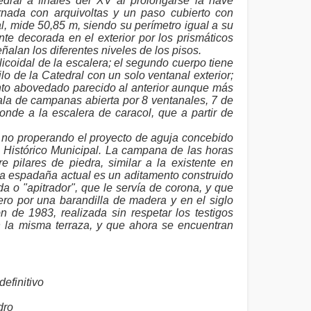
edral a finales del XV al prolongarse la nave
rnada con arquivoltas y un paso cubierto con
al, mide 50,85 m, siendo su perímetro igual a su
ente decorada en el exterior por los prismáticos
eñalan los diferentes niveles de los pisos.
icoidal de la escalera; el segundo cuerpo tiene
lo de la Catedral con un solo ventanal exterior;
into abovedado parecido al anterior aunque más
sala de campanas abierta por 8 ventanales, 7 de
nde a la escalera de caracol, que a partir de
a, no properando el proyecto de aguja concebido
Histórico Municipal. La campana de las horas
 pilares de piedra, similar a la existente en
a espadaña actual es un aditamento construido
a o "apitrador", que le servía de corona, y que
mero por una barandilla de madera y en el siglo
n de 1983, realizada sin respetar los testigos
la misma terraza, y que ahora se encuentran
efinitivo
dro