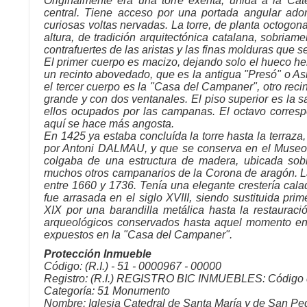
Originalmente era una torre exenta, unida a la Cat
central. Tiene acceso por una portada angular ado
curiosas voltas nervadas. La torre, de planta octogon
altura, de tradición arquitectónica catalana, sobriam
contrafuertes de las aristas y las finas molduras que s
El primer cuerpo es macizo, dejando solo el hueco hel
un recinto abovedado, que es la antigua "Presó" o Asi
el tercer cuerpo es la "Casa del Campaner", otro rec
grande y con dos ventanales. El piso superior es la 
ellos ocupados por las campanas. El octavo correspo
aquí se hace más angosta.
En 1425 ya estaba concluída la torre hasta la terraz
por Antoni DALMAU, y que se conserva en el Museo 
colgaba de una estructura de madera, ubicada sobre
muchos otros campanarios de la Corona de aragón. L
entre 1660 y 1736. Tenía una elegante crestería calad
fue arrasada en el siglo XVIII, siendo sustituida pri
XIX por una barandilla metálica hasta la restauració
arqueológicos conservados hasta aquel momento en 
expuestos en la "Casa del Campaner".
Protección
Inmueble
Código: (R.I.) - 51 - 0000967 - 00000
Registro: (R.I.) REGISTRO BIC INMUEBLES: Código d
Categoría: 51 Monumento
Nombre: Iglesia Catedral de Santa María y de San Pe