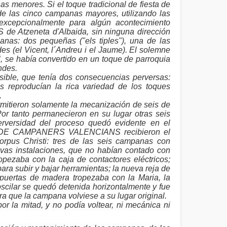
as menores. Si el toque tradicional de fiesta de
de las cinco campanas mayores, utilizando las
excepcionalmente para algún acontecimiento
ES de Atzeneta d'Albaida, sin ninguna dirección
anas: dos pequeñas ("els tiples"), una de las
es (el Vicent, l´Andreu i el Jaume). El solemne
, se había convertido en un toque de parroquia
ndes.
sible, que tenía dos consecuencias perversas:
s reproducían la rica variedad de los toques
.
rmitieron solamente la mecanización de seis de
or tanto permanecieron en su lugar otras seis
perversidad del proceso quedó evidente en el
I DE CAMPANERS VALENCIANS recibieron el
rpus Christi: tres de las seis campanas con
uevas instalaciones, que no habían contado con
ropezaba con la caja de contactores eléctricos;
para subir y bajar herramientas; la nueva reja de
 puertas de madera tropezaba con la Maria, la
ilar se quedó detenida horizontalmente y fue
ra que la campana volviese a su lugar original.
por la mitad, y no podía voltear, ni mecánica ni