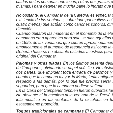
caidas de las personas que tocan, i otras desgracia
mismas, i para detener en mucha parte lo ingrato que 
No obstante, el Campanar de la Catedral es especial p
existencia de las ventanas, sobre todo por motivos ac
cuatro metros) que actúan como cañones sonoros, diri
dirección.
Cuando quitaron las maderas en el momento de la electr
campanas eran aparentes pero solo se oían aquellas q
en 1995, de las ventanas, que cubren aproximadamente
empíricamente el aumento de resonancia así como la d
Deberán hacerse no obstante estudios acústicos para d
original del Campanar.
Palomas y otras plagas
En los últimos sesenta dedi
de Campanes, olvidando su papel acústico. No obstant
dos partes, que impident toda entrada de palomos y
cuenta que la campana mayor, la Maria, tenía antigua
respecto a las demás, por lo que fue preciso serrar 
seguridad, para que la campana pudiese voltear.
En la Casa del Campaner también fueron cubiertas las
No obstante ni la escalera ni la ventana de la Presó
tela metálica en las ventanas de la escalera, en l
escasamente protegida.
Toques tradicionales de campanas
El Campanar de 