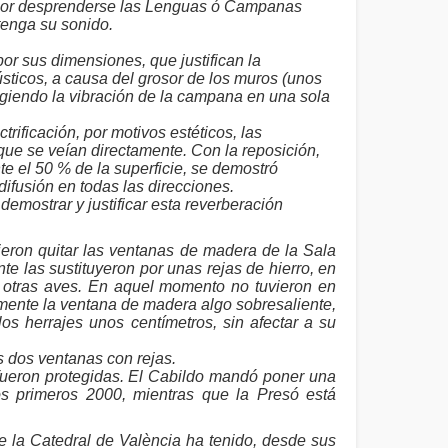
s por desprenderse las Lenguas ó Campanas
tenga su sonido.
or sus dimensiones, que justifican la
ústicos, a causa del grosor de los muros (unos
giendo la vibración de la campana en una sola
ificación, por motivos estéticos, las
ue se veían directamente. Con la reposición,
 el 50 % de la superficie, se demostró
ifusión en todas las direcciones.
emostrar y justificar esta reverberación
eron quitar las ventanas de madera de la Sala
e las sustituyeron por unas rejas de hierro, en
 otras aves. En aquel momento no tuvieron en
mente la ventana de madera algo sobresaliente,
los herrajes unos centímetros, sin afectar a su
 dos ventanas con rejas.
 fueron protegidas. El Cabildo mandó poner una
os primeros 2000, mientras que la Presó está
la Catedral de València ha tenido, desde sus