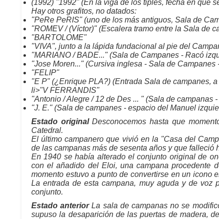
(1992) "1992" (En la viga de los tiples, fecha en que s
Hay otros grafitos, no datados:
"PeRe PeRIS" (uno de los más antiguos, Sala de Camp
"ROMEV / (Víctor)" (Escalera tramo entre la Sala de c
"BARTOLOME"
"VIVA", junto a la lápida fundacional al pie del Campa
"MARIANO / BADE..." (Sala de Campanes - Racó izqu
"Jose Moren..." (Cursiva inglesa - Sala de Campanes 
"FELIP"
"E P" (¿Enrique PLA?) (Entrada Sala de campanes, a 
li>"V FERRANDIS"
"Antonio / Alegre / 12 de Des ... " (Sala de campanas 
"J. E." (Sala de campanes - espacio del Manuel izquie
Estado original
Desconocemos hasta que momento de
Catedral.
El último campanero que vivió en la "Casa del Cam
de las campanas más de sesenta años y que falleció 
En 1940 se había alterado el conjunto original de 
con el añadido del Eloi, una campana procedente d
momento estuvo a punto de convertirse en un icono 
La entrada de esta campana, muy aguda y de voz pot
conjunto.
Estado anterior
La sala de campanas no se modificó 
supuso la desaparición de las puertas de madera, de 