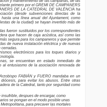
ración y mantenimiento de las campanas, de las
 adelante primero por el GREMI DE CAMPANERS
AMPANERS DE LA CATEDRAL DE VALÈNCIA ha
nciación (desde subvenciones directas de la
a hasta una línea anual del Ajuntament, como
fiestas de la ciudad) se hayan invertido más de
s fueron sustituidos por los correspondientes
era que hacen de caja acústica, así como las
ra más segura para los campaneros y que permite
das de nueva instalación eléctrica y de nuevas
n cerradas.
smos electrónicos para los toques diarios y
cnología.
nas, se encuentran en estado inmediato de
o al entusiasmo de la asociación renovada de
 Arzobispo FABIÁN y FUERO mandaba en un
diócesis, para evitar los abusos. Entre otras
madera de la Catedral, tanto por seguridad como
é insufrible, despues de encargar, como
arios se pongan en el modo posible unas
 Metropolitana, para precaver las mortales