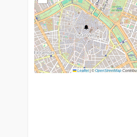
Leaflet
|
©
OpenStreetMap
Contribu