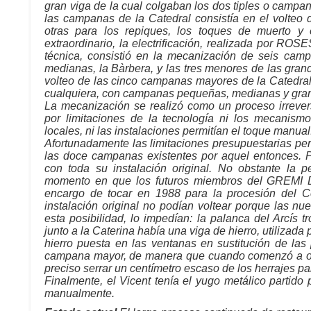
gran viga de la cual colgaban los dos tiples o campan
las campanas de la Catedral consistía en el volteo 
otras para los repiques, los toques de muerto y 
extraordinario, la electrificación, realizada por ROS
técnica, consistió en la mecanización de seis camp
medianas, la Bàrbera, y las tres menores de las grand
volteo de las cinco campanas mayores de la Catedral
cualquiera, con campanas pequeñas, medianas y gra
La mecanización se realizó como un proceso irrever
por limitaciones de la tecnología ni los mecanismo
locales, ni las instalaciones permitían el toque manual
Afortunadamente las limitaciones presupuestarias pe
las doce campanas existentes por aquel entonces. P
con toda su instalación original. No obstante la 
momento en que los futuros miembros del GREM
encargo de tocar en 1988 para la procesión del Co
instalación original no podían voltear porque las n
esta posibilidad, lo impedían: la palanca del Arcís t
junto a la Caterina había una viga de hierro, utilizada 
hierro puesta en las ventanas en sustitución de las
campana mayor, de manera que cuando comenzó a osc
preciso serrar un centímetro escaso de los herrajes pa
Finalmente, el Vicent tenía el yugo metálico partido 
manualmente.