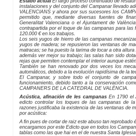
Estado actual
El largo proceso continuado de restau
instalaciones y del conjunto del Campanar llevado
VALENCIANS y ahora por sus sucesores los C
permitido que, mediante diversas fuentes de fina
Generalitat Valenciana o el Ajuntament de Valènci
contrapartida por el toque de las campanas para las 
120.000 € en los trabajos.
Los seis yugos de hierro de las campanas mecanizada
yugos de madera; se repusieron las ventanas de mad
matracas; se ha puesto la tarima de tocar a otra altu
además ver mejor su trabajo; las salas han sido dota
rejas que permiten contemplar el interior aunque esté
También se han renovado por dos veces los mecani
automáticos, debido a la evolución rapidísima de la te
El Campanar, y sobre todo el conjunto de campa
funcionamiento, debido tanto a la conservación com
CAMPANERS DE LA CATEDRAL DE VALÈNCIA.
Acústica, afinación de les campanas
En 1790 el
edicto controlar los toques de las campanas de la 
razones justificaba la existencia de las ventanas de 
por acústica:
A fin pues de cortar de raiz este abuso tan reprobado 
encargamos por este Edicto que en todos los Campan
tablas como las que hai en el de nuestra Santa Iglesia