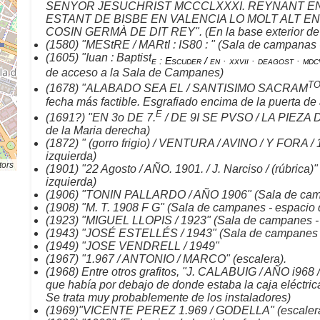
SENYOR JESUCHRIST MCCCLXXXI. REYNANT EN 
ESTANT DE BISBE EN VALENCIA LO MOLT ALT EN 
COSIN GERMÀ DE DIT REY". (En la base exterior de l
(1580) "MEStRE / MARtI : IS80 : " (Sala de campanas 
(1605) "Iuan : Baptist
e : Escuder / en · xxvii · deagost · mdc
de acceso a la Sala de Campanes)
T
(1678) "ALABADO SEA EL / SANTISIMO SACRAM
fecha más factible. Esgrafiado encima de la puerta d
E
(1691?) "EN 3o DE 7.
/ DE 9I SE PVSO / LA PIEZA D
de la Maria derecha)
(1872) " (gorro frigio) / VENTURA / AVINO / Y FORA /
izquierda)
tors
(1901) "22 Agosto / AÑO. 1901. / J. Narciso / (rúbrica
izquierda)
(1906) "TONIN PALLARDO / AÑO 1906" (Sala de camp
(1908) "M. T. 1908 F G" (Sala de campanes - espacio 
(1923) "MIGUEL LLOPIS / 1923" (Sala de campanes - 
(1943) "JOSÉ ESTELLÉS / 1943" (Sala de campanes - 
(1949) "JOSE VENDRELL / 1949"
(1967) "1.967 / ANTONIO / MARCO" (escalera).
(1968) Entre otros grafitos, "J. CALABUIG / AÑO i968 / 
que había por debajo de donde estaba la caja eléctr
Se trata muy probablemente de los instaladores)
(1969)"VICENTE PEREZ 1.969 / GODELLA" (escalera